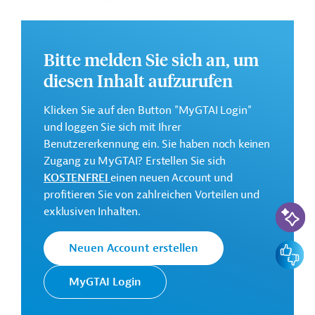
Entwicklung und Bewusstseinsbildung sowie der
Aufbau von Kapazitäten in den Bereichen Klimawandel,
Privatsektorentwicklung und innovative Technologien,
um qualitativ hochwertige, bedarfsgerechte Projekte zu
Bitte melden Sie sich an, um
begünstigen.
diesen Inhalt aufzurufen
Weitere Informationen zu dem Entwicklungsprojekt
Klicken Sie auf den Button "MyGTAI Login"
finden Sie auf der
Webseite der ADB
.
und loggen Sie sich mit Ihrer
GTAI informiert über die
ADB
: Schwerpunkte,
Benutzererkennung ein. Sie haben noch keinen
Regularien und praktische Hinweise zur
Zugang zu MyGTAI? Erstellen Sie sich
Geschäftsanbahnung.
KOSTENFREI
einen neuen Account und
profitieren Sie von zahlreichen Vorteilen und
Gesamtkosten:
KI-Suc
exklusiven Inhalten.
14,8 Millionen US-Dollar
Geberbeitrag:
Feedbac
Neuen Account erstellen
14,8 Millionen US-Dollar (Zuschuss)
MyGTAI Login
Kontaktadresse