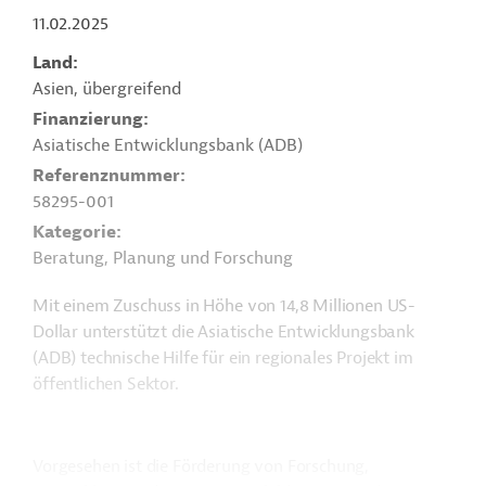
11.02.2025
Land
Asien, übergreifend
Finanzierung
Asiatische Entwicklungsbank (ADB)
Referenznummer
58295-001
Kategorie
Beratung, Planung und Forschung
Mit einem Zuschuss in Höhe von 14,8 Millionen US-
Dollar unterstützt die Asiatische Entwicklungsbank
(ADB) technische Hilfe für ein regionales Projekt im
öffentlichen Sektor.
Vorgesehen ist die Förderung von Forschung,