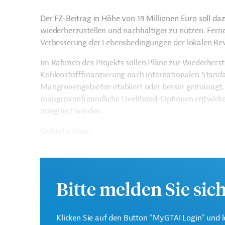
Der FZ-Beitrag in Höhe von 19 Millionen Euro soll 
wiederherzustellen und nachhaltiger zu nutzen. Ferne
Verbesserung der Lebensbedingungen der lokalen Be
Im Rahmen des Projekts sollen Pläne zur Wiederhers
Kohlenstofffinanzierung nach internationalen Stand
Mangrovengebieten etabliert oder besser gemanagt, 
mangrovenfreundliche Livelihood-Optionen entwickel
integriert werden.
Geberbeitrag:
19 Millionen Euro (Zuschuss)
Das Entwicklungsprojekt soll von 2026 bis 2034 durc
Bitte melden Sie sic
GTAI informiert über die
KfW
: Schwerpunkte, Regula
Kontaktadressen
Klicken Sie auf den Button "MyGTAI Login" und l