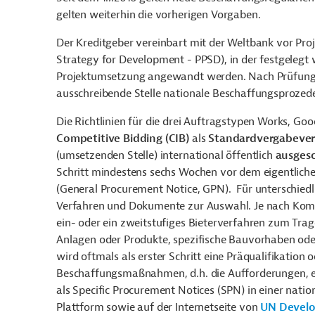
gelten weiterhin die vorherigen Vorgaben.
Der Kreditgeber vereinbart mit der Weltbank vor Pro
Strategy for Development - PPSD), in der festgeleg
Projektumsetzung angewandt werden. Nach Prüfung du
ausschreibende Stelle nationale Beschaffungsprozed
Die Richtlinien für die drei Auftragstypen Works, G
Competitive Bidding (CIB)
als
Standardvergabever
(umsetzenden Stelle) international öffentlich
ausges
Schritt mindestens sechs Wochen vor dem eigentlich
(General Procurement Notice, GPN). Für unterschiedl
Verfahren und Dokumente zur Auswahl. Je nach Komp
ein- oder ein zweitstufiges Bieterverfahren zum Trag
Anlagen oder Produkte, spezifische Bauvorhaben od
wird oftmals als erster Schritt eine Präqualifikation
Beschaffungsmaßnahmen, d.h. die Aufforderungen, e
als Specific Procurement Notices (SPN) in einer nati
Plattform sowie auf der Internetseite von
UN Develo