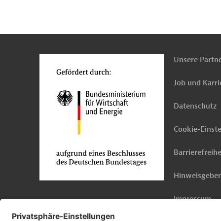
n
Kontakt
...
o
Unsere Partn
Job und Karri
Datenschutz
Cookie-Einst
Barrierefreihe
Hinweisgebe
Impressum