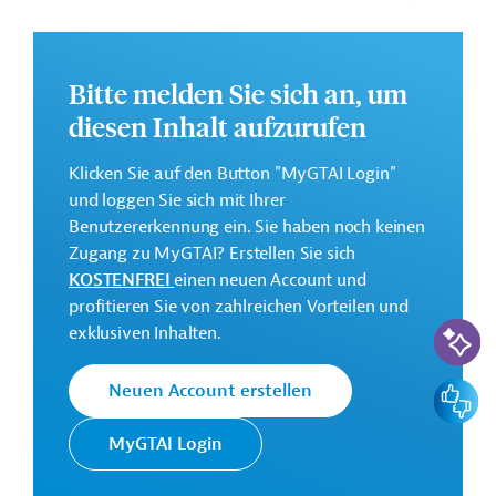
von Bangladesch bei der Einrichtung der Bangladesh
Climate and Development Partnership, einer Plattform
zur Mobilisierung von Klimafinanzierung.
Bitte melden Sie sich an, um
Weitere Informationen zu dem Entwicklungsprojekt
diesen Inhalt aufzurufen
finden Sie auf der
Webseite der ADB
.
GTAI informiert über die
ADB
: Schwerpunkte,
Klicken Sie auf den Button "MyGTAI Login"
Regularien und praktische Hinweise zur
und loggen Sie sich mit Ihrer
Geschäftsanbahnung.
Benutzererkennung ein. Sie haben noch keinen
Zugang zu MyGTAI? Erstellen Sie sich
Geberbeitrag:
KOSTENFREI
einen neuen Account und
1 Million US-Dollar (Zuschuss)
profitieren Sie von zahlreichen Vorteilen und
KI-Suc
exklusiven Inhalten.
Kontaktadressen
Feedbac
Neuen Account erstellen
MyGTAI Login
Die ADB ist die wichtigste