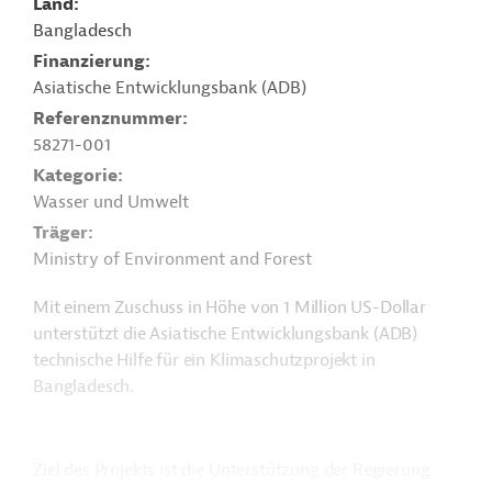
Land
Bangladesch
Finanzierung
Asiatische Entwicklungsbank (ADB)
Referenznummer
58271-001
Kategorie
Wasser und Umwelt
Träger
Ministry of Environment and Forest
Mit einem Zuschuss in Höhe von 1 Million US-Dollar
unterstützt die Asiatische Entwicklungsbank (ADB)
technische Hilfe für ein Klimaschutzprojekt in
Bangladesch.
Ziel des Projekts ist die Unterstützung der Regierung