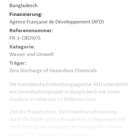
Bangladesch
Finanzierung
Agence Française de Développement (AFD)
Referenznummer
FR-3-CBD1075
Kategorie
Wasser und Umwelt
Träger
Zero Discharge of Hazardous Chemicals
Die französische Entwicklungsagentur AFD unterstützt
ein Umweltschutzprojekt in Bangladesch mit einem
Zuschuss in Höhe von 1,3 Millionen Euro.
Ziel des Projekts ist es, die Umweltverschmutzung
durch die Textil- und Lederindustrie zu begrenzen und
einen Beitrag zur Erhaltung der biologischen Vielfalt
und der Wasserressourcen zu leisten.