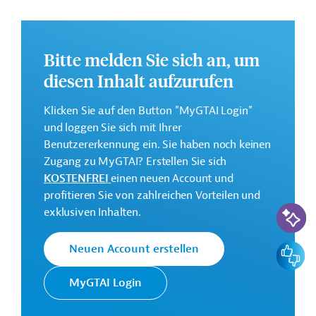
Weitere Informationen zu dem Entwicklungsprojekt
finden Sie auf der
Webseite der AFD
.
GTAI informiert über die
AFD
: Schwerpunkte,
Bitte melden Sie sich an, um
Regularien und praktische Hinweise zur
diesen Inhalt aufzurufen
Geschäftsanbahnung.
Klicken Sie auf den Button "MyGTAI Login"
Geberbeitrag:
und loggen Sie sich mit Ihrer
1,3 Millionen Euro (Zuschuss)
Benutzererkennung ein. Sie haben noch keinen
Zugang zu MyGTAI? Erstellen Sie sich
Kontaktadressen
KOSTENFREI
einen neuen Account und
profitieren Sie von zahlreichen Vorteilen und
KI-Suc
exklusiven Inhalten.
Feedbac
Neuen Account erstellen
Die AFD finanziert und
begleitet
Französische
MyGTAI Login
Transformationsprozesse in
Entwicklungsagentur
ihren Partnerländern mit dem
AFD