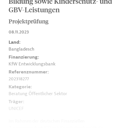
Bildung sowie Kinderschutz- und
GBV-Leistungen
Projektprüfung
08.11.2023
Land
Bangladesch
Finanzierung
KfW Entwicklungsbank
Referenznummer
202318277
Kategorie
Beratung Öffentlicher Sektor
Träger
UNICEF
Im Rahmen der deutschen Finanziellen