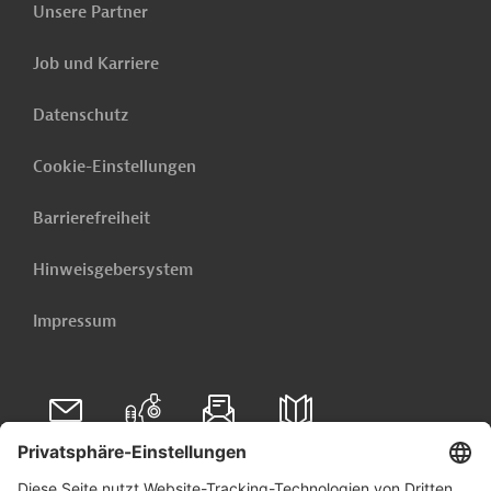
Unsere Partner
Zusammenarbeit (FZ)
Deutschlands im Auftrag der
Job und Karriere
Bundesregierung um. Ziele der
KfW
Bank sind die
Datenschutz
Entwicklungsbank
Mittelstandsförderung, die
Unterstützung deutscher Firmen
Cookie-Einstellungen
bei ihrem Exportgeschäft und
die Finanzierung von Klima-
Barrierefreiheit
und Umweltschutzprojekten
sowie die Förderung einer
Hinweisgebersystem
nachhaltigen Entwicklung.
Impressum
UNICEF
Projektträger
Bangladesch
Förderung benachteiligter Gruppen
Folgen Sie uns auf