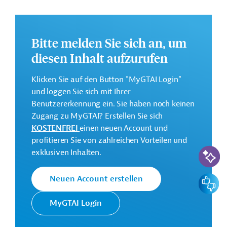
katastrophen- und klimaresilienten Infrastruktur.
Weitere Informationen zu dem Entwicklungsprojekt
finden Sie auf der
Webseite der ADB
.
Bitte melden Sie sich an, um
GTAI informiert über die
ADB
: Schwerpunkte,
diesen Inhalt aufzurufen
Regularien und praktische Hinweise zur
Geschäftsanbahnung.
Klicken Sie auf den Button "MyGTAI Login"
und loggen Sie sich mit Ihrer
Gesamtkosten:
Benutzererkennung ein. Sie haben noch keinen
113 Millionen US-Dollar
Zugang zu MyGTAI? Erstellen Sie sich
Geberbeitrag:
KOSTENFREI
einen neuen Account und
91 Millionen US-Dollar (Darlehen)
profitieren Sie von zahlreichen Vorteilen und
KI-Suc
exklusiven Inhalten.
Kontaktadressen
Feedbac
Neuen Account erstellen
MyGTAI Login