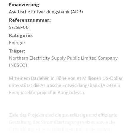
Finanzierung
Asiatische Entwicklungsbank (ADB)
Referenznummer
57258-001
Kategorie
Energie
Träger
Northern Electricity Supply Public Limited Company
(NESCO)
Mit einem Darlehen in Höhe von 91 Millionen US-Dollar
unterstützt die Asiatische Entwicklungsbank (ADB) ein
Energiesektorprojekt in Bangladesch.
Ziele des Projekts sind die zuverlässige und effiziente
Gestaltung des Stromübertragungsnetzes sowie die
Entwicklung einer nachhaltigen und verbesserten,