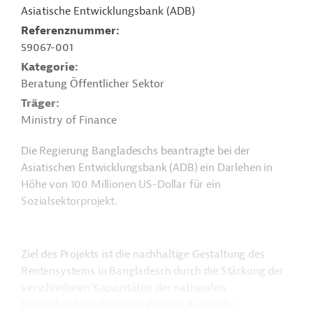
Asiatische Entwicklungsbank (ADB)
Referenznummer
59067-001
Kategorie
Beratung Öffentlicher Sektor
Träger
Ministry of Finance
Die Regierung Bangladeschs beantragte bei der
Asiatischen Entwicklungsbank (ADB) ein Darlehen in
Höhe von 100 Millionen US-Dollar für ein
Sozialsektorprojekt.
Ziel des Projekts ist die nachhaltige Gestaltung des
Rentensystems in Bangladesch durch die Stärkung der
verschiedenen Kapazitäten der nationalen
Rentenbehörde (National Pension Authority).