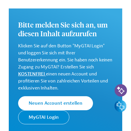
Weitere Informationen zu dem geplanten
Entwicklungsprojekt finden Sie auf der
Webseite der
ADB
.
Bitte melden Sie sich an, um
GTAI informiert über die
ADB
: Schwerpunkte,
diesen Inhalt aufzurufen
Regularien und praktische Hinweise zur
Geschäftsanbahnung.
Klicken Sie auf den Button "MyGTAI Login"
und loggen Sie sich mit Ihrer
Geberbeitrag:
Benutzererkennung ein. Sie haben noch keinen
100 Millionen US-Dollar (Darlehen; beantragt)
Zugang zu MyGTAI? Erstellen Sie sich
KOSTENFREI
einen neuen Account und
Kontaktadressen
profitieren Sie von zahlreichen Vorteilen und
KI-Suc
exklusiven Inhalten.
Feedbac
Neuen Account erstellen
Die ADB ist die wichtigste
MyGTAI Login
Asiatische
multilaterale
Entwicklungsbank
Finanzierungsinstitution für