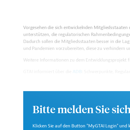
Vorgesehen die sich entwickelnden Mitgliedsstaat
unterstützen, die regulatorischen Rahmenbedingungen
Dadurch sollen die Mitgliedsstaaten besser in die La
und Pandemien vorzubereiten, diese zu verhindern 
Weitere Informationen zu dem Entwicklungsprojekt fi
GTAI informiert über die
ADB
: Schwerpunkte, Regula
Kontaktadresse
Bitte melden Sie sic
Klicken Sie auf den Button "MyGTAI Login" und l