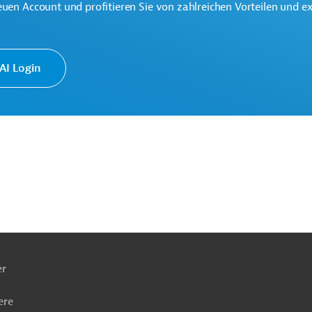
euen Account und profitieren Sie von zahlreichen Vorteilen und e
te multilaterale Finanzierungsinstitution für Projekte in der
k.
I Login
henbekämpfung
mittel, Diagnostika
Fortbildung, Schulung
ach
ben
er
ere