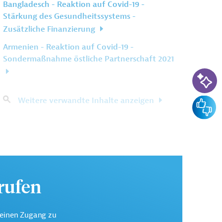
Bangladesch - Reaktion auf Covid-19 -
Stärkung des Gesundheitssystems -
Zusätzliche Finanzierung
Armenien - Reaktion auf Covid-19 -
Sondermaßnahme östliche Partnerschaft 2021
KI-Su
Weitere verwandte Inhalte anzeigen
Feedba
urufen
keinen Zugang zu