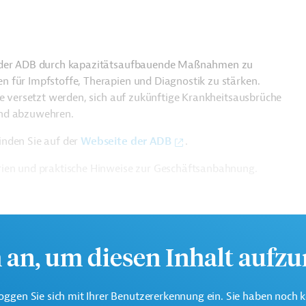
en der ADB durch kapazitätsaufbauende Maßnahmen zu
 für Impfstoffe, Therapien und Diagnostik zu stärken.
ge versetzt werden, sich auf zukünftige Krankheitsausbrüche
und abzuwehren.
nden Sie auf der
Webseite der ADB
.
rien und praktische Hinweise zur Geschäftsanbahnung.
h an, um diesen Inhalt aufz
oggen Sie sich mit Ihrer Benutzererkennung ein. Sie haben noch 