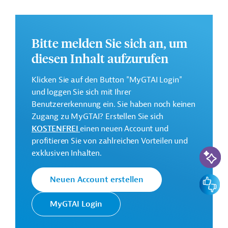
Vorgesehen ist die Stärkung der Fachkompetenzen in
der öffentlichen Verwaltung. Geplant ist die
Entwicklung und Bereitstellung verbesserter
Bitte melden Sie sich an, um
Hilfsangebote für Transgender-Personen.
diesen Inhalt aufzurufen
Weitere Informationen zu dem Entwicklungsprojekt
finden Sie auf der
Webseite der ADB
.
Klicken Sie auf den Button "MyGTAI Login"
und loggen Sie sich mit Ihrer
GTAI informiert über die
ADB
: Schwerpunkte,
Benutzererkennung ein. Sie haben noch keinen
Regularien und praktische Hinweise zur
Zugang zu MyGTAI? Erstellen Sie sich
Geschäftsanbahnung.
KOSTENFREI
einen neuen Account und
Gesamtkosten:
profitieren Sie von zahlreichen Vorteilen und
2 Millionen US-Dollar
KI-Suc
exklusiven Inhalten.
Kontaktadressen
Feedbac
Neuen Account erstellen
MyGTAI Login