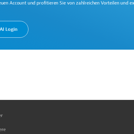
euen Account und profitieren Sie von zahlreichen Vorteilen und e
ntliche Verwaltung und Regierung
Projekte
I Login
ach
ben
er
ere