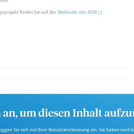
ems.
sprojekt finden Sie auf der
Webseite der ADB
.
e multilaterale Finanzierungsinstitution für Projekte in der
.
h an, um diesen Inhalt aufz
oggen Sie sich mit Ihrer Benutzererkennung ein. Sie haben noch 