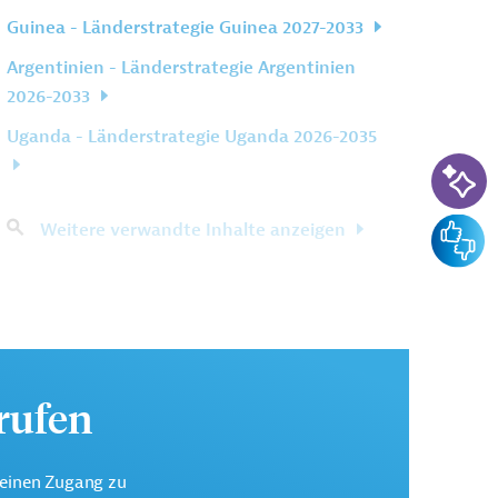
Guinea - Länderstrategie Guinea 2027-2033
Argentinien - Länderstrategie Argentinien
2026-2033
Uganda - Länderstrategie Uganda 2026-2035
KI-Su
Feedba
Weitere verwandte Inhalte anzeigen
urufen
keinen Zugang zu