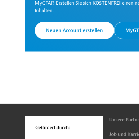
MyGTAI? Erstellen Sie sich
KOSTENFREI
einen n
Inhalten.
Bangladesch
Schul-, Hochschulbildung
Öffe
Neuen Account erstellen
MyGTA
n
Funktionen
o
Unsere Partn
Job und Karri