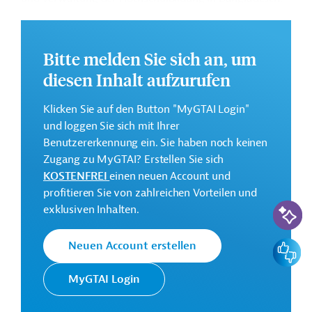
Dadurch soll u.a. die Lehr- und Lernqualität sowie
Forschung und Innovation im Hochschulbereich
gesteigert werden.
Bitte melden Sie sich an, um
Weitere Informationen zu dem Entwicklungsprojekt
diesen Inhalt aufzurufen
finden Sie auf der
Webseite der ADB
.
Klicken Sie auf den Button "MyGTAI Login"
GTAI informiert über die
ADB
: Schwerpunkte,
und loggen Sie sich mit Ihrer
Regularien und praktische Hinweise zur
Benutzererkennung ein. Sie haben noch keinen
Geschäftsanbahnung.
Zugang zu MyGTAI? Erstellen Sie sich
Gesamtkosten:
KOSTENFREI
einen neuen Account und
0,5 Millionen US-Dollar
profitieren Sie von zahlreichen Vorteilen und
KI-Suc
exklusiven Inhalten.
Geberbeitrag:
0,5 Millionen US-Dollar (Zuschuss)
Feedbac
Neuen Account erstellen
Kontaktadressen
MyGTAI Login