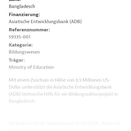
Bangladesch
Finanzierung
Asiatische Entwicklungsbank (ADB)
Referenznummer
59335-001
Kategorie
Bildungswesen
Träger
Ministry of Education
Mit einem Zuschuss in Höhe von 0,5 Millionen US-
Dollar unterstützt die Asiatische Entwicklungsbank
(ADB) technische Hilfe für ein Bildungssektorprojekt in
Bangladesch.
Vorgesehen ist die Verbesserung der Qualität, Relevanz
und Verwaltung der Hochschulbildung in Bangladesch.