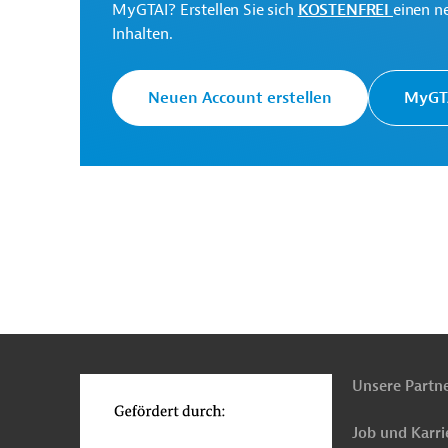
MyGTAI? Erstellen Sie sich
KOSTENFREI
einen n
and Sewerage Authority
Projektträger
Inhalten.
Neuen Account erstellen
MyGTA
Bangladesch
Wasserversorgung, Bewässerung
Mess-, Regeltechnik
Katastrophenschutz und -
Stadtentwicklung, Ländliche Entwicklung
Tief
Projekte
n
Funktionen
o
Unsere Partn
Job und Karri