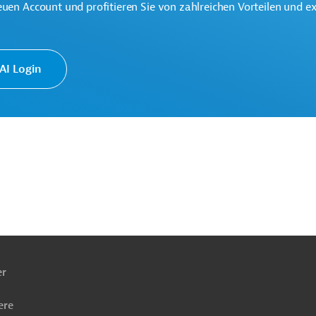
euen Account und profitieren Sie von zahlreichen Vorteilen und e
I Login
Wasser-, Hochwasserschutz
hilfe
Öffentliche Verwaltung und Regierung
bau, Infrastrukturbau
Wassergewinnung
ach
ben
er
ere