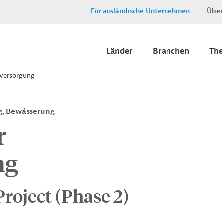
Für ausländische Unternehmen
Über
Länder
Branchen
Th
rversorgung
g, Bewässerung
r
ng
roject (Phase 2)