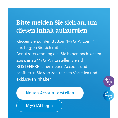
Weitere Informationen zu dem Entwicklungsprojekt
finden Sie auf der
Webseite der IDB
.
GTAI informiert über die
IDB
: Schwerpunkte, Regularien
Bitte melden Sie sich an, um
und praktische Hinweise zur Geschäftsanbahnung.
diesen Inhalt aufzurufen
Gesamtkosten:
1,1 Millionen US-Dollar
Klicken Sie auf den Button "MyGTAI Login"
und loggen Sie sich mit Ihrer
Geberbeitrag:
Benutzererkennung ein. Sie haben noch keinen
0,8 Millionen US-Dollar (Zuschuss)
Zugang zu MyGTAI? Erstellen Sie sich
KOSTENFREI
einen neuen Account und
Kontaktadresse
profitieren Sie von zahlreichen Vorteilen und
KI-Suc
exklusiven Inhalten.
Feedbac
Neuen Account erstellen
Die IDB ist die wichtigste
MyGTAI Login
multilaterale
Interamerikanische
Finanzierungsinstitution für
Entwicklungsbank