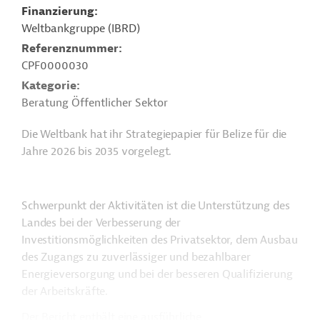
Finanzierung
Weltbankgruppe (IBRD)
Referenznummer
CPF0000030
Kategorie
Beratung Öffentlicher Sektor
Die Weltbank hat ihr Strategiepapier für Belize für die
Jahre 2026 bis 2035 vorgelegt.
Schwerpunkt der Aktivitäten ist die Unterstützung des
Landes bei der Verbesserung der
Investitionsmöglichkeiten des Privatsektor, dem Ausbau
des Zugangs zu zuverlässiger und bezahlbarer
Energieversorgung und bei der besseren Qualifizierung
der Arbeitskräfte.
Der Bericht enthält eine ausführliche