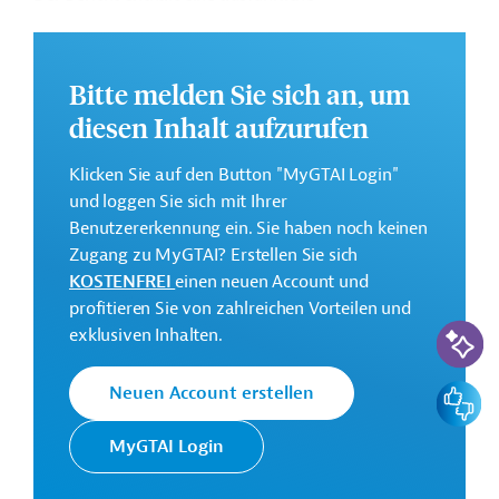
Bestandsaufnahme der gegenwärtigen Situation des
Landes. Eingegangen wird auch auf mögliche
strategische Optionen für die Zukunft und die von der
Bitte melden Sie sich an, um
Weltbankgruppe verfolgte Strategie bei der
diesen Inhalt aufzurufen
Unterstützung des Landes.
Das vollständige Strategiepapier steht zum Download
Klicken Sie auf den Button "MyGTAI Login"
bereit.
und loggen Sie sich mit Ihrer
Benutzererkennung ein. Sie haben noch keinen
Zugang zu MyGTAI? Erstellen Sie sich
Kontaktadresse
KOSTENFREI
einen neuen Account und
profitieren Sie von zahlreichen Vorteilen und
KI-Suc
exklusiven Inhalten.
Die Weltbankgruppe ist eine der
Feedbac
Neuen Account erstellen
Weltbank
weltweit größten multilateralen
Entwicklungsorganisationen.
MyGTAI Login