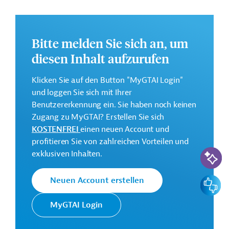
Weitere Informationen zu dem Entwicklungsprojekt
finden Sie auf der
Webseite der IDB
.
Bitte melden Sie sich an, um
GTAI informiert über die
IDB
: Schwerpunkte, Regularien
und praktische Hinweise zur Geschäftsanbahnung.
diesen Inhalt aufzurufen
Gesamtkosten:
Klicken Sie auf den Button "MyGTAI Login"
1,4 Millionen US-Dollar
und loggen Sie sich mit Ihrer
Geberbeitrag:
Benutzererkennung ein. Sie haben noch keinen
1,4 Millionen US-Dollar (Zuschuss)
Zugang zu MyGTAI? Erstellen Sie sich
KOSTENFREI
einen neuen Account und
profitieren Sie von zahlreichen Vorteilen und
Kontaktadresse
KI-Suc
exklusiven Inhalten.
Feedbac
Neuen Account erstellen
Die IDB ist die wichtigste
MyGTAI Login
multilaterale
Interamerikanische
Finanzierungsinstitution für