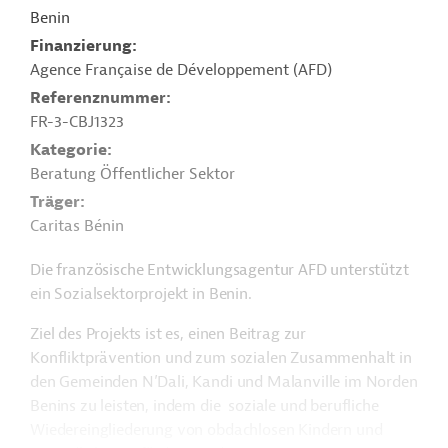
Benin
Finanzierung
Agence Française de Développement (AFD)
Referenznummer
FR-3-CBJ1323
Kategorie
Beratung Öffentlicher Sektor
Träger
Caritas Bénin
Die französische Entwicklungsagentur AFD unterstützt
ein Sozialsektorprojekt in Benin.
Ziel des Projekts ist es, einen Beitrag zur
Konfliktprävention und zum sozialen Zusammenhalt in
den Gemeinden N’Dali, Kandi und Malanville im Norden
Benins zu leisten, indem die soziale und berufliche
Wiedereingliederung von obdachlosen Kindern und