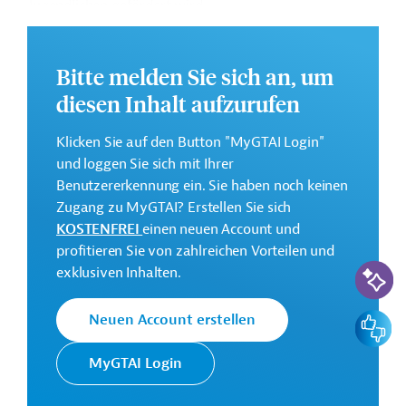
Jugendlichen gefördert wird.
Die Durchführung des Projekts ist bis November 2027
geplant.
Bitte melden Sie sich an, um
Weitere Informationen zu dem Entwicklungsprojekt
diesen Inhalt aufzurufen
finden Sie auf der
Webseite der AFD
.
Klicken Sie auf den Button "MyGTAI Login"
GTAI informiert über die
AFD
: Schwerpunkte,
und loggen Sie sich mit Ihrer
Regularien und praktische Hinweise zur
Benutzererkennung ein. Sie haben noch keinen
Geschäftsanbahnung.
Zugang zu MyGTAI? Erstellen Sie sich
Gesamtkosten:
KOSTENFREI
einen neuen Account und
0,6 Millionen Euro
profitieren Sie von zahlreichen Vorteilen und
KI-Suc
exklusiven Inhalten.
Geberbeitrag:
0,5 Millionen Euro (Zuschuss)
Feedbac
Neuen Account erstellen
Kontaktadressen
MyGTAI Login