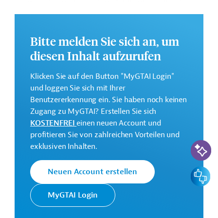
anzuwenden, umfassende und risikoübergreifende
Frühwarnsysteme zu nutzen, einen Rahmen für
Klimainvestitionen zu schaffen und die regionale
Zusammenarbeit zu stärken.
Bitte melden Sie sich an, um
diesen Inhalt aufzurufen
Weitere Informationen zu dem geplanten
Entwicklungsprojekt finden Sie auf der
Webseite der
Klicken Sie auf den Button "MyGTAI Login"
ADB
und im Originaldokument, das zum Download
und loggen Sie sich mit Ihrer
bereitsteht.
Benutzererkennung ein. Sie haben noch keinen
Gesamtkosten:
Zugang zu MyGTAI? Erstellen Sie sich
1,7 Millionen US-Dollar
KOSTENFREI
einen neuen Account und
profitieren Sie von zahlreichen Vorteilen und
Geberbeitrag:
KI-Suc
exklusiven Inhalten.
1,7 Millionen US-Dollar (Zuschuss)
Feedbac
Neuen Account erstellen
Kontaktadresse
MyGTAI Login