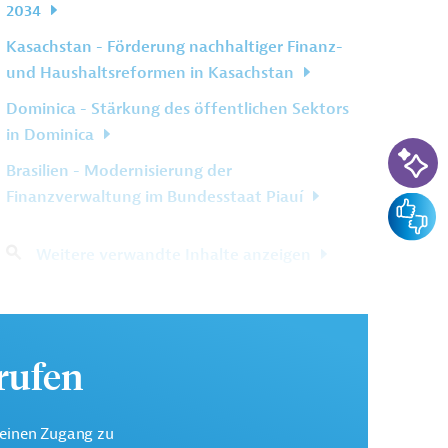
2034
Kasachstan - Förderung nachhaltiger Finanz-
und Haushaltsreformen in Kasachstan
Dominica - Stärkung des öffentlichen Sektors
in Dominica
KI-Su
Brasilien - Modernisierung der
Finanzverwaltung im Bundesstaat Piauí
Feedba
Weitere verwandte Inhalte anzeigen
urufen
keinen Zugang zu