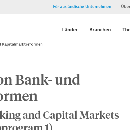
Für ausländische Unternehmen
Über
Länder
Branchen
Th
d Kapitalmarktreformen
on Bank- und
formen
king and Capital Markets
program 1)