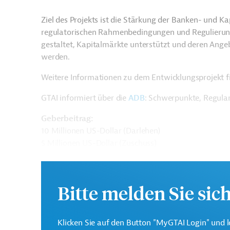
Ziel des Projekts ist die Stärkung der Banken- und K
regulatorischen Rahmenbedingungen und Regulierung
gestaltet, Kapitalmärkte unterstützt und deren Angebo
werden.
Weitere Informationen zu dem Entwicklungsprojekt f
GTAI informiert über die
ADB
: Schwerpunkte, Regula
Geberbeitrag:
10 Millionen US-Dollar (Darlehen)
5 Millionen US-Dollar (Zuschuss)
Kontaktadressen
Bitte melden Sie sic
Klicken Sie auf den Button "MyGTAI Login" und l