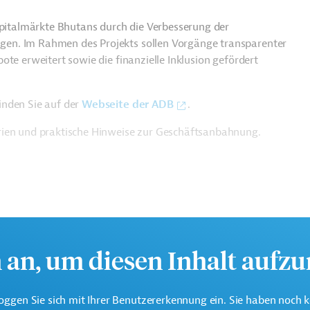
apitalmärkte Bhutans durch die Verbesserung der
en. Im Rahmen des Projekts sollen Vorgänge transparenter
te erweitert sowie die finanzielle Inklusion gefördert
inden Sie auf der
Webseite der ADB
.
rien und praktische Hinweise zur Geschäftsanbahnung.
h an, um diesen Inhalt aufz
oggen Sie sich mit Ihrer Benutzererkennung ein. Sie haben noch 