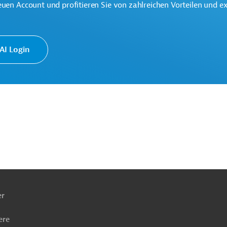
euen Account und profitieren Sie von zahlreichen Vorteilen und e
te multilaterale Finanzierungsinstitution für Projekte in der
k.
I Login
eifend
Öffentliche Verwaltung und Regierung
ach
ben
er
ere