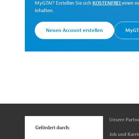
MyGTAI? Erstellen Sie sich
KOSTENFREI
einen n
Inhalten.
Asiatische
Die ADB ist die wichtigs
Entwicklungsbank (ADB)
Region Asien und Pazifi
Neuen Account erstellen
MyGTA
Ministry of Finance
Projektträger
Bhutan
Finanzwesen
Finanzwesen, übergr
Projekte
n
Funktionen
o
Unsere Partn
Job und Karri