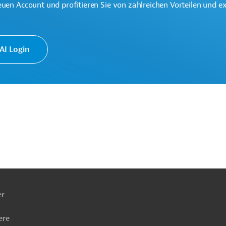
euen Account und profitieren Sie von zahlreichen Vorteilen und e
I Login
ach
ben
ntlicher Sektor, übergreifend
bergreifend
Katastrophenschutz und -hilfe
er
ere