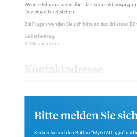
Weitere Informationen über das Jahresaktionsprogr
Download bereitstehen.
Bei Fragen wenden Sie sich bitte an das Brüsseler B
Geberbeitrag:
6 Millionen Euro
Kontaktadresse
Europäische Kommission
Bitte melden Sie sic
Generaldirektion Intern
Klicken Sie auf den Button "MyGTAI Login" und l