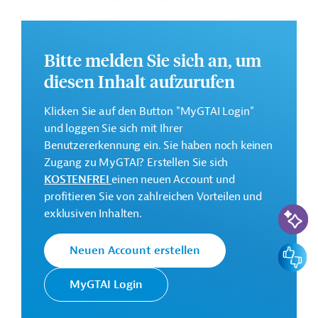
Regularien und praktische Hinweise zur
Geschäftsanbahnung.
Budget:
Bitte melden Sie sich an, um
5,7 Millionen Euro
diesen Inhalt aufzurufen
Kontaktadresse
Klicken Sie auf den Button "MyGTAI Login"
und loggen Sie sich mit Ihrer
Benutzererkennung ein. Sie haben noch keinen
Zugang zu MyGTAI? Erstellen Sie sich
KOSTENFREI
einen neuen Account und
Enabel unterstützt die
profitieren Sie von zahlreichen Vorteilen und
Umsetzung von
KI-Suc
exklusiven Inhalten.
Belgische
Entwicklungsprojekten für
Entwicklungsagentur
die belgische Regierung. Sie
Feedbac
Neuen Account erstellen
Enabel
finanziert
Entwicklungsprojekte in
MyGTAI Login
Afrika und im Nahen Osten.