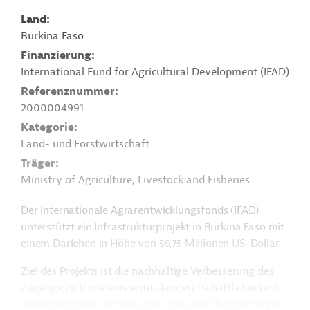
Land
Burkina Faso
Finanzierung
International Fund for Agricultural Development (IFAD)
Referenznummer
2000004991
Kategorie
Land- und Forstwirtschaft
Träger
Ministry of Agriculture, Livestock and Fisheries
Der Internationale Agrarentwicklungsfonds (IFAD)
unterstützt ein Infrastrukturprojekt in Burkina Faso mit
einem Darlehen in Höhe von 59,75 Millionen US-Dollar.
Ziel des Projekts ist die nachhaltige Verbesserung des
Zugangs zu klimaresistenter, landwirtschaftlicher und
marktbezogener Infrastruktur. Dies soll dazu beitragen