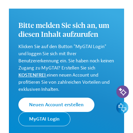
die Ernährungssicherheit sowie die Einkommen in
ausgewählten Regionen zu erhöhen.
Weitere Informationen zu dem Entwicklungsprojekt
Bitte melden Sie sich an, um
finden Sie im Originaldokument, das zum Download
diesen Inhalt aufzurufen
bereitsteht.
Klicken Sie auf den Button "MyGTAI Login"
Gesamtkosten:
und loggen Sie sich mit Ihrer
157 Millionen US-Dollar
Benutzererkennung ein. Sie haben noch keinen
Geberbeitrag:
Zugang zu MyGTAI? Erstellen Sie sich
59,75 Millionen US-Dollar (Darlehen)
KOSTENFREI
einen neuen Account und
profitieren Sie von zahlreichen Vorteilen und
KI-Suc
Kontaktadressen
exklusiven Inhalten.
Feedbac
Neuen Account erstellen
MyGTAI Login
Der IFAD ist eine
Internationaler
Sonderorganisation der