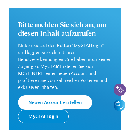
finden Sie im Originaldokument, das zum Download
bereitsteht.
Gesamtkosten:
Bitte melden Sie sich an, um
106,4 Millionen Euro
diesen Inhalt aufzurufen
Geberbeitrag:
55,36 Millionen Euro (Darlehen)
Klicken Sie auf den Button "MyGTAI Login"
und loggen Sie sich mit Ihrer
Benutzererkennung ein. Sie haben noch keinen
Kontaktadressen
Zugang zu MyGTAI? Erstellen Sie sich
KOSTENFREI
einen neuen Account und
profitieren Sie von zahlreichen Vorteilen und
KI-Suc
exklusiven Inhalten.
Der IFAD ist eine
Internationaler
Sonderorganisation der
Agrarentwicklungsfonds
Vereinten Nationen und
Feedbac
Neuen Account erstellen
(IFAD)
hat zum Ziel, Kleinbauern
zu unterstützen.
MyGTAI Login