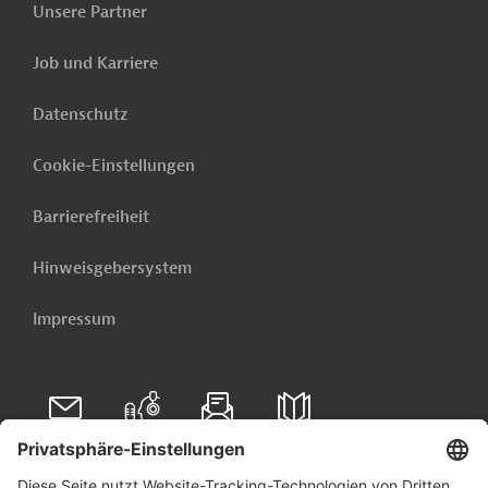
(PDF; 140,4 KB)
Unsere Partner
PRO202604241993214 - Annex 1
Job und Karriere
(PDF; 411,8 KB)
Datenschutz
PRO202604241993214 - Annex 2
(PDF; 414,5 KB)
Cookie-Einstellungen
PRO202604241993214 - Annex 3
(PDF; 426,1 KB)
Barrierefreiheit
PRO202604241993214 - Annex 4
Hinweisgebersystem
(PDF; 408,6 KB)
Impressum
Burundi
Energie
Energie, übergreifend
Energieeffizienz
Gesundheitswesen, übergreifend
Folgen Sie uns auf