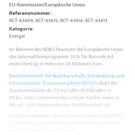
EU-Kommission/Europäische Union
Referenznummer
ACT-63409; ACT-63415; ACT-63414; ACT-63413
Kategorie
Energie
Im Rahmen des NDICI finanziert die Europäische Union
das Jahresaktionsprogramm 2026 für Burundi mit
einem Beitrag in Höhe von 58 Millionen Euro.
Das
Instrument für Nachbarschaft, Entwicklung und
internationale Zusammenarbeit (NDICI)
deckt die
Zusammenarbeit der EU mit allen Drittländern in
Afrika, Asien, Lateinamerika und der Karibik sowie in
der ost- und südeuropäischen Nachbarschaft ab.
Das Jahresaktionsprogramm (Annual Action Plan/AAP)
für Burundi ist in vier Schwerpunktbereiche unterteilt
und soll folgende Ziele erreichen: