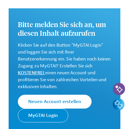
Annex 1: Zugang zu nachhaltiger und
erschwinglicher Energie;
Annex 2: Programm zur Unterstützung des
Bitte melden Sie sich an, um
Gesundheitswesens (PASS IV);
diesen Inhalt aufzurufen
Annex 3: Programm für den Zugang von Mädchen
im Teenageralter zu grundlegenden sozialen
Klicken Sie auf den Button "MyGTAI Login"
Dienstleistungen;
und loggen Sie sich mit Ihrer
Annex 4: Konsolidierung der Errungenschaften des
Benutzererkennung ein. Sie haben noch keinen
Programms zur Unterstützung des Justizsektors.
Zugang zu MyGTAI? Erstellen Sie sich
KOSTENFREI
einen neuen Account und
Weitere Informationen über das
profitieren Sie von zahlreichen Vorteilen und
Jahresaktionsprogramm finden Sie in den
KI-Suc
exklusiven Inhalten.
Originaldokumenten, die zum Download bereitstehen.
Bei Fragen wenden Sie sich bitte an das Brüsseler Büro
Feedbac
Neuen Account erstellen
von Germany Trade & Invest unter projekte@gtai.de.
MyGTAI Login
Gesamtkosten:
58 Millionen Euro