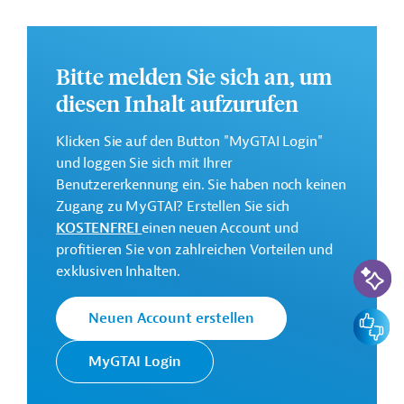
Markts und Handels sowie des regionalen Netzbetriebs.
Des Weiteren ist die Planung und der Ausbau der
Infrastruktur sowie die Stärkung der Fachkompetenzen
Bitte melden Sie sich an, um
vorgesehen.
diesen Inhalt aufzurufen
Weitere Informationen zu dem Entwicklungsprojekt
finden Sie auf der
Webseite der Weltbankgruppe
Klicken Sie auf den Button "MyGTAI Login"
und im Originaldokument, das zum Download
und loggen Sie sich mit Ihrer
bereitsteht.
Benutzererkennung ein. Sie haben noch keinen
GTAI informiert über die
W
eltbankgruppe
:
Zugang zu MyGTAI? Erstellen Sie sich
Schwerpunkte, Regularien und praktische Hinweise zur
KOSTENFREI
einen neuen Account und
Geschäftsanbahnung.
profitieren Sie von zahlreichen Vorteilen und
KI-Suc
exklusiven Inhalten.
Gesamtkosten:
13,5 Millionen US-Dollar
Feedbac
Neuen Account erstellen
Geberbeitrag:
10 Millionen US-Dollar (IDA, Zuschuss)
MyGTAI Login