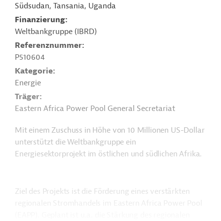
Südsudan, Tansania, Uganda
Finanzierung
Weltbankgruppe (IBRD)
Referenznummer
P510604
Kategorie
Energie
Träger
Eastern Africa Power Pool General Secretariat
Mit einem Zuschuss in Höhe von 10 Millionen US-Dollar
unterstützt die Weltbankgruppe ein
Energiesektorprojekt im östlichen und südlichen Afrika.
Ziel des Projekts ist die Förderung eines verstärkten
regionalen Stromhandels im Eastern Africa Power Pool
(EAPP). Geplant ist u.a. die Stärkung des regionalen