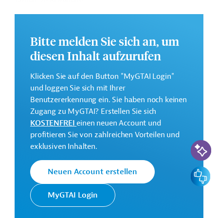
Januar 2029 geplant.
Weitere Informationen zu dem Entwicklungsprojekt
finden Sie auf der
Webseite der Enabel
.
Bitte melden Sie sich an, um
GTAI informiert über die
Enabel
: Schwerpunkte,
diesen Inhalt aufzurufen
Regularien und praktische Hinweise zur
Geschäftsanbahnung.
Klicken Sie auf den Button "MyGTAI Login"
und loggen Sie sich mit Ihrer
Geberbeitrag:
Benutzererkennung ein. Sie haben noch keinen
15,8 Millionen Euro
Zugang zu MyGTAI? Erstellen Sie sich
KOSTENFREI
einen neuen Account und
Kontaktadresse
profitieren Sie von zahlreichen Vorteilen und
KI-Suc
exklusiven Inhalten.
Feedbac
Neuen Account erstellen
Enabel unterstützt die
MyGTAI Login
Umsetzung von
Belgische
Entwicklungsprojekten für