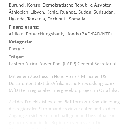
Burundi, Kongo, Demokratische Republik, Ägypten,
Äthiopien, Libyen, Kenia, Ruanda, Sudan, Südsudan,
Uganda, Tansania, Dschibuti, Somalia
Finanzierung
Afrikan. Entwicklungsbank, -fonds (BAD/FAD/NTF)
Kategorie
Energie
Träger
Eastern Africa Power Pool (EAPP) General Secretariat
Mit einem Zuschuss in Höhe von 5,4 Millionen US-
Dollar unterstützt die Afrikanische Entwicklungsbank
(AfDB) ein regionales Energiesektorprojekt in Ostafrika.
Ziel des Projekts ist es, eine Plattform zur Koordinierung
des regionalen Stromhandels einzurichten und so den
Zugang zu sicherem, nachhaltigem und bezahlbarem
grünem Strom in der Region zu verbessern. Des