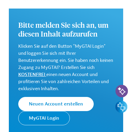
hochwertigen Stromversorgung und somit zu sozialer
Entwicklung und nachhaltiger wirtschaftlicher
Wertschöpfung in der Côte d’Ivoire beitragen. Im
Rahmen des Projekts soll ein 25 MWp-Solarkraftwerk
Bitte melden Sie sich an, um
mit Batteriespeicher gebaut und das Übertragungsnetz
diesen Inhalt aufzurufen
in der Region Iffou modernisiert, verdichtet, verstärkt
und erweitert werden.
Klicken Sie auf den Button "MyGTAI Login"
und loggen Sie sich mit Ihrer
Geberbeitrag:
Benutzererkennung ein. Sie haben noch keinen
58,9 Millionen Euro (Darlehen)
Zugang zu MyGTAI? Erstellen Sie sich
GTAI informiert über die
KfW
: Schwerpunkte,
KOSTENFREI
einen neuen Account und
Regularien und praktische Hinweise zur
profitieren Sie von zahlreichen Vorteilen und
Geschäftsanbahnung.
KI-Suc
exklusiven Inhalten.
Das Entwicklungsprojekt soll zwischen dem dritten
Quartal 2024 bis zum vierten Quartal 2027
Feedbac
Neuen Account erstellen
durchgeführt werden.
MyGTAI Login
Kontaktadressen