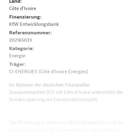
Land
Côte d'Ivoire
Finanzierung
KfW Entwicklungsbank
Referenznummer
202165033
Kategorie
Energie
Träger
CI-ENERGIES (Côte d’Ivoire Energies)
Im Rahmen der deutschen Finanziellen
Zusammenarbeit (FZ) mit Côte d'Ivoire unterstützt die
Bundesregierung ein Energiesektorprojekt.
Der FZ-Beitrag in Höhe von 58,9 Millionen Euro soll zu
einer verlässlichen, klimafreundlichen und qualitativ