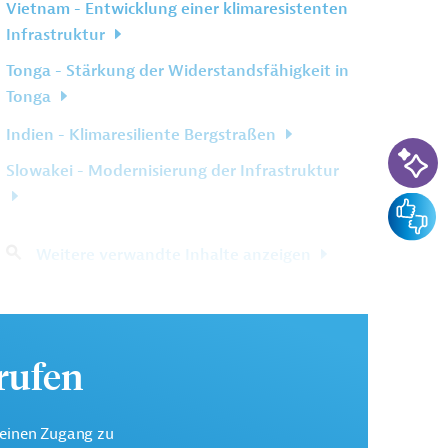
Vietnam - Entwicklung einer klimaresistenten
Infrastruktur
Tonga - Stärkung der Widerstandsfähigkeit in
Tonga
Indien - Klimaresiliente Bergstraßen
KI-Su
Slowakei - Modernisierung der Infrastruktur
Feedba
Weitere verwandte Inhalte anzeigen
urufen
keinen Zugang zu