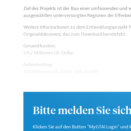
Ziel des Projekts ist der Bau einer umfassenden und
ausgewählten unterversorgten Regionen der Elfenbei
Weitere Informationen zu dem Entwicklungsprojekt f
Originaldokument, das zum Download bereitsteht.
Gesamtkosten:
571,2 Millionen US-Dollar
Geberbeitrag:
300 Millionen US-Dollar (IDA, Kredit)
Kontaktadressen
Bitte melden Sie sic
Die Weltbankgruppe ist 
Klicken Sie auf den Button "MyGTAI Login" und l
Weltbank