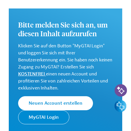
Ziel des Projekts ist die Förderung des
Wirtschaftswachstums. Geplant sind die Stärkung des
Bitte melden Sie sich an, um
Humankapitals sowie die Erhöhung der
Beschäftigungsmöglichkeiten und
diesen Inhalt aufzurufen
der Leistungsfähigkeit der Bevölkerung.
Klicken Sie auf den Button "MyGTAI Login"
Weitere Informationen zu dem Entwicklungsprojekt
und loggen Sie sich mit Ihrer
finden Sie auf der
Webseite der Weltbankgruppe
Benutzererkennung ein. Sie haben noch keinen
und im Originaldokument, das zum Download
Zugang zu MyGTAI? Erstellen Sie sich
bereitsteht.
KOSTENFREI
einen neuen Account und
GTAI informiert über die
W
eltbankgruppe
:
profitieren Sie von zahlreichen Vorteilen und
KI-Suc
Schwerpunkte, Regularien und praktische Hinweise zur
exklusiven Inhalten.
Geschäftsanbahnung.
Feedbac
Neuen Account erstellen
Gesamtkosten:
2 Millionen US-Dollar
MyGTAI Login
Geberbeitrag:
0,8 Millionen US-Dollar (IDA, Shorter Maturity Loan