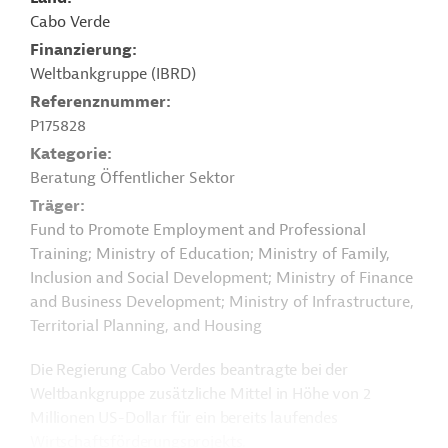
Cabo Verde
Finanzierung
Weltbankgruppe (IBRD)
Referenznummer
P175828
Kategorie
Beratung Öffentlicher Sektor
Träger
Fund to Promote Employment and Professional
Training; Ministry of Education; Ministry of Family,
Inclusion and Social Development; Ministry of Finance
and Business Development; Ministry of Infrastructure,
Territorial Planning, and Housing
Die Regierung Cabo Verdes beantragte bei der
Weltbankgruppe zusätzliche Mittel in Höhe von 2
Millionen US-Dollar für ein bereits laufendes
Wirtschaftsförderungsprojekts.