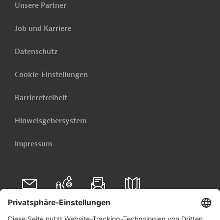
Unsere Partner
Ministry of
Job und Karriere
Projektträger
Education
Datenschutz
Ministry of
Cookie-Einstellungen
Family,
Inclusion and
Projektträger
Barrierefreiheit
Social
Development
Hinweisgebersystem
Impressum
Ministry of
Finance and
Business
Projektträger
Development
Folgen Sie uns auf