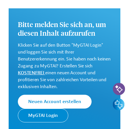
GTAI informiert über die
AfDB
: Schwerpunkte,
Regularien und praktische Hinweise zur
Geschäftsanbahnung.
Bitte melden Sie sich an, um
diesen Inhalt aufzurufen
Gesamtkosten:
156 Millionen Euro
Klicken Sie auf den Button "MyGTAI Login"
Geberbeitrag:
und loggen Sie sich mit Ihrer
24 Millionen Euro (Geber, XXX)
Benutzererkennung ein. Sie haben noch keinen
Zugang zu MyGTAI? Erstellen Sie sich
Kontaktadressen
KOSTENFREI
einen neuen Account und
profitieren Sie von zahlreichen Vorteilen und
KI-Suc
exklusiven Inhalten.
Feedbac
Neuen Account erstellen
Die AfDB setzt sich für die
Afrikanische
Bekämpfung von Armut und
MyGTAI Login
Entwicklungsbank
Ungleichheit sowie die
(AfDB)
Förderung eines nachhaltigen