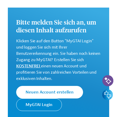
finden Sie auf der
Webseite der IDB
.
GTAI informiert über die
IDB
: Schwerpunkte, Regularien
und praktische Hinweise zur Geschäftsanbahnung.
Bitte melden Sie sich an, um
Gesamtkosten:
diesen Inhalt aufzurufen
8,28 Millionen US-Dollar
Klicken Sie auf den Button "MyGTAI Login"
Geberbeitrag:
und loggen Sie sich mit Ihrer
1,3 Millionen US-Dollar (Zuschuss)
Benutzererkennung ein. Sie haben noch keinen
Zugang zu MyGTAI? Erstellen Sie sich
Kontaktadresse
KOSTENFREI
einen neuen Account und
profitieren Sie von zahlreichen Vorteilen und
KI-Suc
exklusiven Inhalten.
Feedbac
Neuen Account erstellen
Die IDB ist die wichtigste
multilaterale
MyGTAI Login
Interamerikanische
Finanzierungsinstitution für
Entwicklungsbank
Entwicklungsprojekte in der