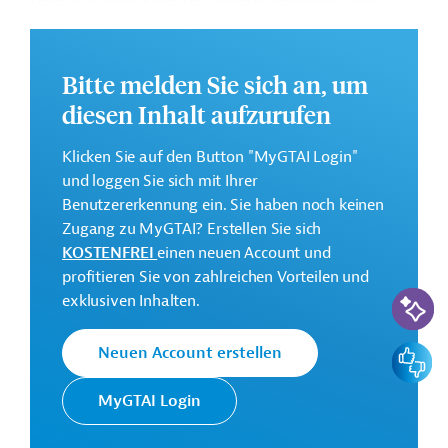
Lebensmittelimporteuren bessere Dienstleistungen
anzubieten.
Weitere Informationen zu dem geplanten
Bitte melden Sie sich an, um
Entwicklungsprojekt finden Sie auf der
Webseite der
IDB
und im Originaldokument, das zum Download
diesen Inhalt aufzurufen
bereitsteht.
Klicken Sie auf den Button "MyGTAI Login"
GTAI informiert über die
IDB
: Schwerpunkte, Regularien
und loggen Sie sich mit Ihrer
und praktische Hinweise zur Geschäftsanbahnung.
Benutzererkennung ein. Sie haben noch keinen
Gesamtkosten:
Zugang zu MyGTAI? Erstellen Sie sich
50 Millionen US-Dollar
KOSTENFREI
einen neuen Account und
profitieren Sie von zahlreichen Vorteilen und
Geberbeitrag:
KI-Suc
exklusiven Inhalten.
50 Millionen US-Dollar (Darlehen)
Feedbac
Neuen Account erstellen
Kontaktadresse
MyGTAI Login