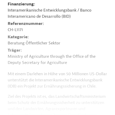
Finanzierung
Interamerikanische Entwicklungsbank / Banco
Interamericano de Desarrollo (BID)
Referenznummer
CH-L1171
Kategorie
Beratung Öffentlicher Sektor
Träger
Ministry of Agriculture through the Office of the
Deputy Secretary for Agriculture
Mit einem Darlehen in Höhe von 50 Millionen US-Dollar
unterstützt die Interamerikanische Entwicklungsbank
(IDB) ein Projekt zur Ernährungssicherung in Chile.
Ziel des Projekts ist es, das Landwirtschaftsministerium
beim Schutz der Ernährungssicherheit zu unterstützen
und den Landwirten, Agrarexporteuren und