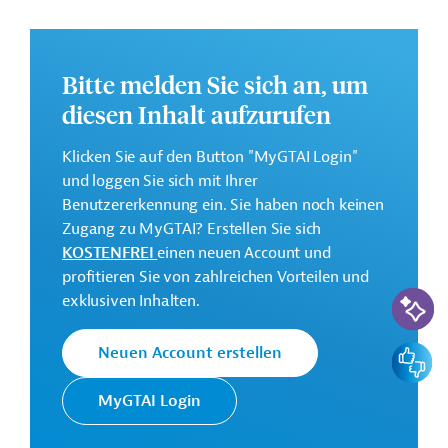
Europäischen Green Deals und der Global Gateway
Strategie.
Weitere Informationen über das
Bitte melden Sie sich an, um
Jahresaktionsprogramm finden Sie im
diesen Inhalt aufzurufen
Originaldokument, das zum Download bereitsteht.
Bei Fragen wenden Sie sich bitte an Germany Trade &
Klicken Sie auf den Button "MyGTAI Login"
Invest unter projekte@gtai.eu.
und loggen Sie sich mit Ihrer
Benutzererkennung ein. Sie haben noch keinen
Gesamtkosten:
Zugang zu MyGTAI? Erstellen Sie sich
14,02 Millionen Euro
KOSTENFREI
einen neuen Account und
Geberbeitrag:
profitieren Sie von zahlreichen Vorteilen und
11 Millionen Euro
KI-Suc
exklusiven Inhalten.
Kontaktadresse
Feedbac
Neuen Account erstellen
MyGTAI Login
Europäische