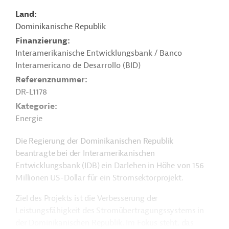
Land
Dominikanische Republik
Finanzierung
Interamerikanische Entwicklungsbank / Banco
Interamericano de Desarrollo (BID)
Referenznummer
DR-L1178
Kategorie
Energie
Die Regierung der Dominikanischen Republik
beantragte bei der Interamerikanischen
Entwicklungsbank (IDB) ein Darlehen in Höhe von 156
Millionen US-Dollar für ein Stromsektorprojekt.
Ziel des Projekts ist die Verbesserung der
Leistungsfähigkeit des Stromübertragungssystems in
der Dominikanischen Republik. Im Fokus steht, das