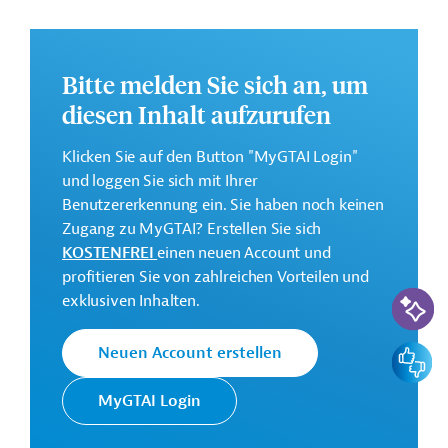
steigende Stromnachfrage zuverlässig erfüllen zu
können. Dazu sollen die bestehende Infrastruktur
modernisiert und erweitert werden um so eine stabile
Bitte melden Sie sich an, um
und leistungsfähige Stromversorgung langfristig
gewährleisten zu können.
diesen Inhalt aufzurufen
Weitere Informationen zu dem geplanten
Klicken Sie auf den Button "MyGTAI Login"
Entwicklungsprojekt finden Sie auf der
Webseite der
und loggen Sie sich mit Ihrer
IDB
.
Benutzererkennung ein. Sie haben noch keinen
GTAI informiert über die
IDB
: Schwerpunkte, Regularien
Zugang zu MyGTAI? Erstellen Sie sich
und praktische Hinweise zur Geschäftsanbahnung.
KOSTENFREI
einen neuen Account und
profitieren Sie von zahlreichen Vorteilen und
Gesamtkosten:
KI-Suc
exklusiven Inhalten.
156 Millionen US-Dollar
Geberbeitrag:
Feedbac
Neuen Account erstellen
156 Millionen US-Dollar (Darlehen; beantragt)
MyGTAI Login
Kontaktadresse