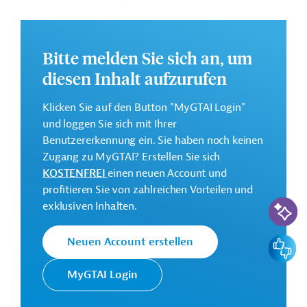
Flächennutzung sowie die Stärkung der
Regulierungskapazitäten zur Dekarbonisierung der
Wirtschaft der Dominikanischen Republik.
Bitte melden Sie sich an, um
Weitere Informationen zu dem Entwicklungsprojekt
diesen Inhalt aufzurufen
finden Sie auf der
Webseite der IDB
.
Klicken Sie auf den Button "MyGTAI Login"
GTAI informiert über die
IDB
: Schwerpunkte, Regularien
und loggen Sie sich mit Ihrer
und praktische Hinweise zur Geschäftsanbahnung.
Benutzererkennung ein. Sie haben noch keinen
Gesamtkosten:
Zugang zu MyGTAI? Erstellen Sie sich
300 Millionen US-Dollar
KOSTENFREI
einen neuen Account und
profitieren Sie von zahlreichen Vorteilen und
Geberbeitrag:
KI-Suc
exklusiven Inhalten.
300 Millionen US-Dollar (Darlehen)
Feedbac
Neuen Account erstellen
Kontaktadresse
MyGTAI Login