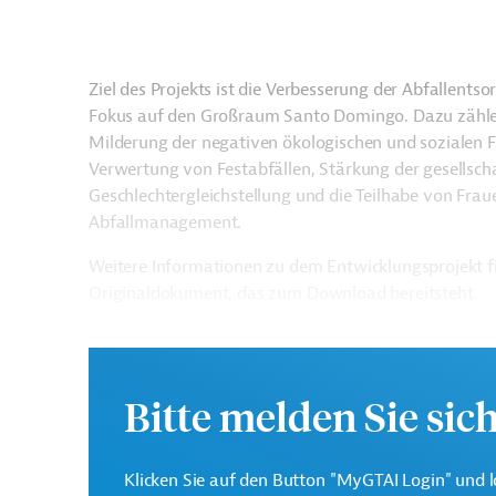
Ziel des Projekts ist die Verbesserung der Abfallent
Fokus auf den Großraum Santo Domingo. Dazu zähle
Milderung der negativen ökologischen und sozialen F
Verwertung von Festabfällen, Stärkung der gesellscha
Geschlechtergleichstellung und die Teilhabe von Fr
Abfallmanagement.
Weitere Informationen zu dem Entwicklungsprojekt f
Originaldokument, das zum Download bereitsteht.
Gesamtkosten:
110 Millionen US-Dollar
Bitte melden Sie sic
Geberbeitrag:
44,2 Millionen US-Dollar (Darlehen)
Klicken Sie auf den Button "MyGTAI Login" und l