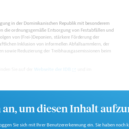
sorgung in der Dominikanischen Republik mit besonderem
n die ordnungsgemäße Entsorgung von Festabfällen und
olgen von (Frei-)Deponien, stärkere Förderung der
ftlichen Inklusion von informellen Abfallsammlern, der
auen sowie Reduzierung der Treibhausgasemissionen beim
inden Sie auf der
Webseite der IDB
und im
h an, um diesen Inhalt aufz
oggen Sie sich mit Ihrer Benutzererkennung ein. Sie haben noch 