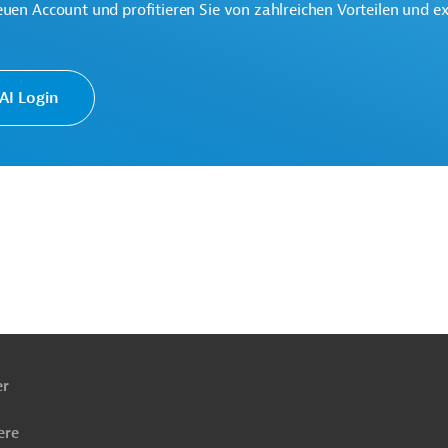
euen Account und profitieren Sie von zahlreichen Vorteilen und e
I Login
te multilaterale Finanzierungsinstitution für Entwicklungsprojekte
ika und Karibik.
ecycling
Boden-, Erosionsschutz
Förderung benachteiligter Gruppen
ach
ben
nik, übergreifend
Projekte
er
ere