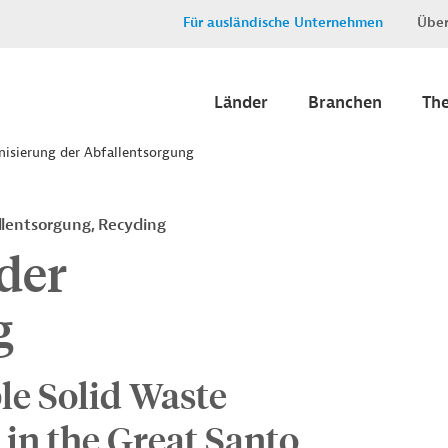
Für ausländische Unternehmen
Über
Länder
Branchen
Th
isierung der Abfallentsorgung
lentsorgung, Recycling
der
g
le Solid Waste
n the Great Santo