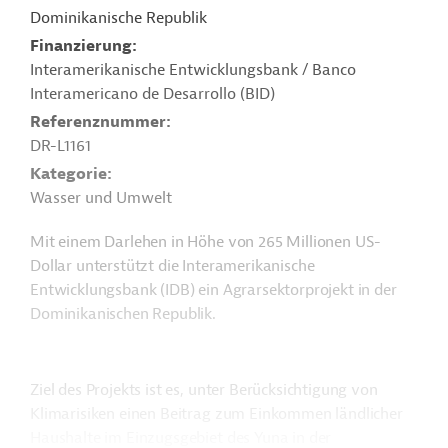
Dominikanische Republik
Finanzierung
Interamerikanische Entwicklungsbank / Banco
Interamericano de Desarrollo (BID)
Referenznummer
DR-L1161
Kategorie
Wasser und Umwelt
Mit einem Darlehen in Höhe von 265 Millionen US-
Dollar unterstützt die Interamerikanische
Entwicklungsbank (IDB) ein Agrarsektorprojekt in der
Dominikanischen Republik.
Ziel des Projekts ist es, unter Berücksichtigung von
Klimarisiken einen Beitrag zum Einkommen ländlicher
Haushalte im Einzugsgebiet des Yuna in der