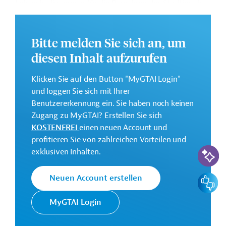
Lebensbedingungen für die Bewohner des Stadtiertels
Ciudad Colonial der Hauptstadt Santo Domingo in der
Dominikanischen Republik.
Bitte melden Sie sich an, um
Weitere Informationen zu dem geplanten
diesen Inhalt aufzurufen
Entwicklungsprojekt finden Sie auf der
Webseite der
IDB
und im Originaldokument, das zum Download
Klicken Sie auf den Button "MyGTAI Login"
bereitsteht.
und loggen Sie sich mit Ihrer
Gesamtkosten:
Benutzererkennung ein. Sie haben noch keinen
3,8 Millionen US-Dollar
Zugang zu MyGTAI? Erstellen Sie sich
KOSTENFREI
einen neuen Account und
Geberbeitrag:
profitieren Sie von zahlreichen Vorteilen und
3,8 Millionen US-Dollar (Zuschuss)
KI-Suc
exklusiven Inhalten.
Kontaktadressen
Feedbac
Neuen Account erstellen
MyGTAI Login
Die IDB ist die wichtigste