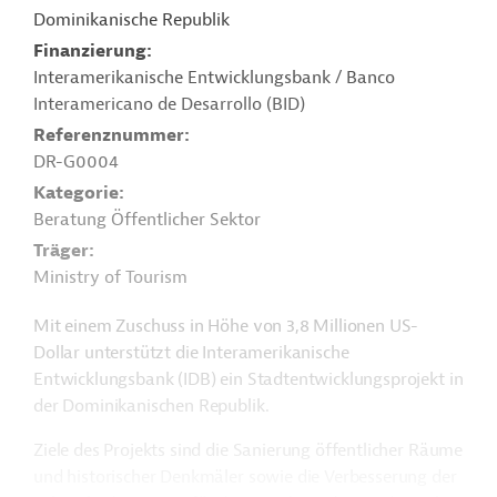
Dominikanische Republik
Finanzierung
Interamerikanische Entwicklungsbank / Banco
Interamericano de Desarrollo (BID)
Referenznummer
DR-G0004
Kategorie
Beratung Öffentlicher Sektor
Träger
Ministry of Tourism
Mit einem Zuschuss in Höhe von 3,8 Millionen US-
Dollar unterstützt die Interamerikanische
Entwicklungsbank (IDB) ein Stadtentwicklungsprojekt in
der Dominikanischen Republik.
Ziele des Projekts sind die Sanierung öffentlicher Räume
und historischer Denkmäler sowie die Verbesserung der