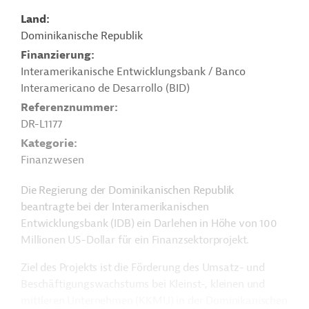
Land
Dominikanische Republik
Finanzierung
Interamerikanische Entwicklungsbank / Banco
Interamericano de Desarrollo (BID)
Referenznummer
DR-L1177
Kategorie
Finanzwesen
Die Regierung der Dominikanischen Republik
beantragte bei der Interamerikanischen
Entwicklungsbank (IDB) ein Darlehen in Höhe von 100
Millionen US-Dollar für ein Finanzsektorprojekt.
Ziel des Projekts ist die Förderung des Umsatz- und
Beschäftigungswachstums bei Kleinst-, kleinen und
mittleren Unternehmen (KKMU) in der Dominikanischen