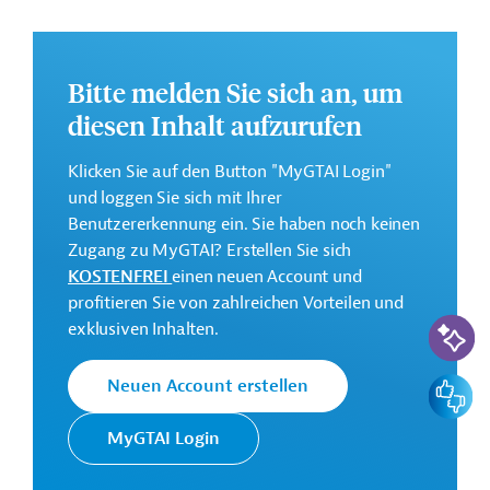
Republik. Der Fokus liegt auf dem Aufbau eines
umfassenden Entwicklungsbankmodells. Konkret
unterstützt das Programm die Ausweitung der
Bitte melden Sie sich an, um
Finanzierung produktiver Investitionen für KKMU. Dies
geschieht durch die Einführung der ersten von BANDEX
diesen Inhalt aufzurufen
angebotenen Kreditlinie, der zweiten Ebene für diese
Finanzierungsform.
Klicken Sie auf den Button "MyGTAI Login"
und loggen Sie sich mit Ihrer
Weitere Informationen zu dem geplanten
Benutzererkennung ein. Sie haben noch keinen
Entwicklungsprojekt finden Sie auf der
Webseite der
Zugang zu MyGTAI? Erstellen Sie sich
IDB
.
KOSTENFREI
einen neuen Account und
GTAI informiert über die
IDB
: Schwerpunkte, Regularien
profitieren Sie von zahlreichen Vorteilen und
KI-Suc
und praktische Hinweise zur Geschäftsanbahnung.
exklusiven Inhalten.
Gesamtkosten:
Feedbac
Neuen Account erstellen
100 Millionen US-Dollar
Geberbeitrag:
MyGTAI Login
100 Millionen US-Dollar (Darlehen; beantragt)