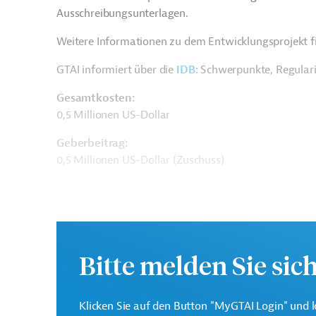
Ausschreibungsunterlagen.
Weitere Informationen zu dem Entwicklungsprojekt f
GTAI informiert über die
IDB
: Schwerpunkte, Regular
Gesamtkosten:
0,5 Millionen US-Dollar
Geberbeitrag:
0,5 Millionen US-Dollar (Zuschuss)
Kontaktadresse
Bitte melden Sie sic
Klicken Sie auf den Button "MyGTAI Login" und l
Interamerikanische
Die IDB ist die wichtigs