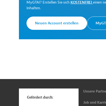
MyGTAI? Erstellen Sie sich
KOSTENFREI
einen n
Entwicklungsbank (IDB)
Entwicklungsprojekte in
Inhalten.
Neuen Account erstellen
MyGTA
Dominikanische Republik
Beratung, Planung 
Beratung, Planung und Forschung, übergreifend
Marketing, Marktforschung
Umweltverträglic
Architektur, Ingenieurdienstleistungen
Projek
n
Funktionen
o
Unsere Partn
Job und Karri