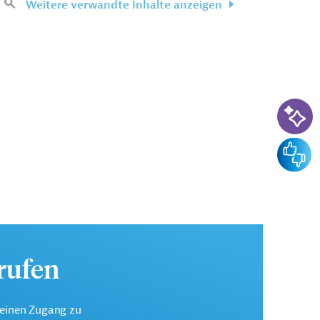
Weitere verwandte Inhalte anzeigen
KI-Su
Feedba
urufen
keinen Zugang zu