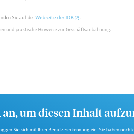
inden Sie auf der
Webseite der IDB
.
ien und praktische Hinweise zur Geschäftsanbahnung.
h an, um diesen Inhalt aufz
oggen Sie sich mit Ihrer Benutzererkennung ein. Sie haben noch 
te multilaterale Finanzierungsinstitution für