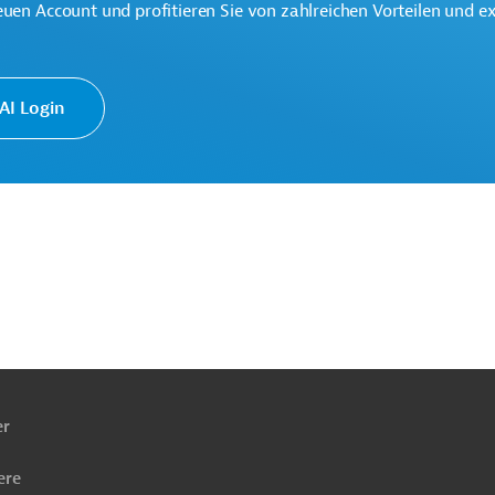
euen Account und profitieren Sie von zahlreichen Vorteilen und e
 der Region Lateinamerika und Karibik.
I Login
und Forschung
Wasser- und Abwassertechnologie, übergreifend
hkeit
Sozialverträglichkeit
tmanagement, Evaluierung
Projekte
ach
ben
er
ere