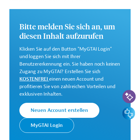
sowie der Aufbau von Kapazitäten pastoraler und
agropastoraler Gemeinschaften zur Anpassung an den
Klimawandel.
Bitte melden Sie sich an, um
Die Durchführung des Projekts ist geplant von
diesen Inhalt aufzurufen
November 2021 bis Juni 2027.
Weitere Informationen zu dem Entwicklungsprojekt
Klicken Sie auf den Button "MyGTAI Login"
finden Sie auf der
Webseite der AfDB
und im
und loggen Sie sich mit Ihrer
Originaldokument, das zum Download bereitsteht.
Benutzererkennung ein. Sie haben noch keinen
Zugang zu MyGTAI? Erstellen Sie sich
Gesamtkosten:
KOSTENFREI
einen neuen Account und
140 Millionen US-Dollar
profitieren Sie von zahlreichen Vorteilen und
Geberbeitrag:
KI-Suc
exklusiven Inhalten.
64,6 Millionen US-Dollar (FAD, Zuschuss)
42,9 Millionen US-Dollar (FAD, Darlehen)
Feedbac
Neuen Account erstellen
Kontaktadressen
MyGTAI Login