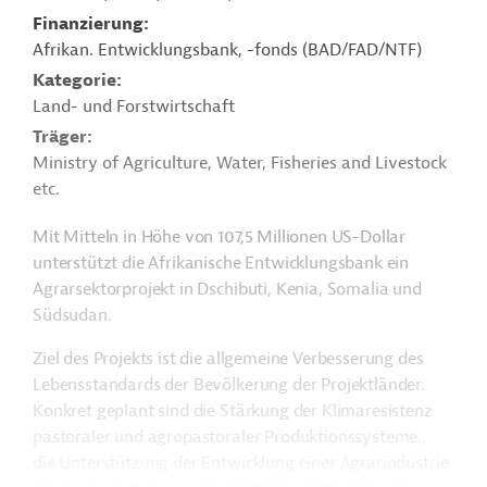
Finanzierung
Afrikan. Entwicklungsbank, -fonds (BAD/FAD/NTF)
Kategorie
Land- und Forstwirtschaft
Träger
Ministry of Agriculture, Water, Fisheries and Livestock
etc.
Mit Mitteln in Höhe von 107,5 Millionen US-Dollar
unterstützt die Afrikanische Entwicklungsbank ein
Agrarsektorprojekt in Dschibuti, Kenia, Somalia und
Südsudan.
Ziel des Projekts ist die allgemeine Verbesserung des
Lebensstandards der Bevölkerung der Projektländer.
Konkret geplant sind die Stärkung der Klimaresistenz
pastoraler und agropastoraler Produktionssysteme,
die Unterstützung der Entwicklung einer Agrarindustrie