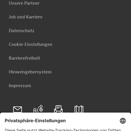
Unsere Partner
Kenia
Job und Karriere
Ministry of
Livestock,
Datenschutz
Forestry and
Projektträger
Range
Cookie-Einstellungen
Somalia
Barrierefreiheit
Ministry of
Hinweisgebersystem
Agriculture and
Projektträger
Food Security
Impressum
Südsudan
Originaldokument:
Download
Folgen Sie uns auf