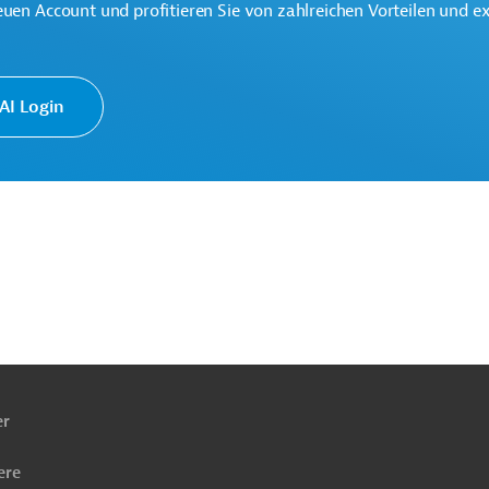
euen Account und profitieren Sie von zahlreichen Vorteilen und e
nk setzt die Finanzielle Zusammenarbeit (FZ) Deutschlands im
rung um. Ziele der Bank sind die Mittelstandsförderung, die
r Firmen bei ihrem Exportgeschäft und die Finanzierung von
zprojekten sowie die Förderung einer nachhaltigen
I Login
ach
ben
er
ere