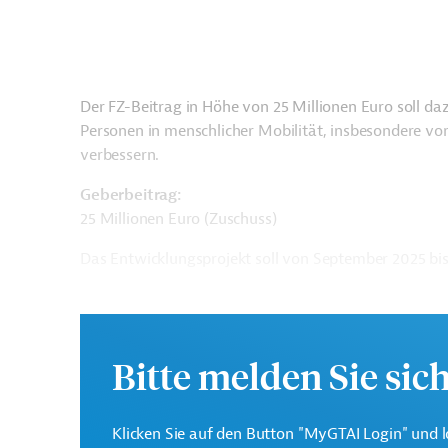
Der FZ-Beitrag in Höhe von 25 Millionen Euro soll daz
Personen in menschlicher Mobilität, insbesondere 
verbessern.
Geberbeitrag:
25 Millionen Euro (Zuschuss)
Das Entwicklungsprojekt soll von September 2025 bi
Kontaktadressen
Bitte melden Sie sic
Klicken Sie auf den Button "MyGTAI Login" und l