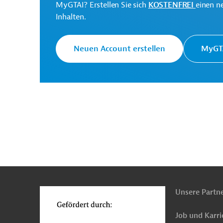
MyGTAI? Erstellen Sie sich
KOSTENFREI
einen n
Die KfW Entwicklungsba
Inhalten.
Auftrag der Bundesregie
KfW Entwicklungsbank
Unterstützung deutsche
Klima- und Umweltschut
Neuen Account erstellen
MyGTA
Entwicklung.
Internationale
Organisation für
Projektträger
Migration (IOM)
Vizeministerium für
Menschliche Mobilität
n
Funktionen
(VMH) des
Projektträger
o
ecuadorianischen
Außenministeriums
Unsere Partn
Job und Karri