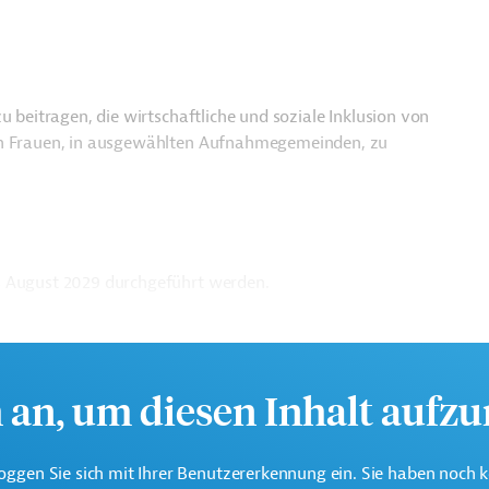
u beitragen, die wirtschaftliche und soziale Inklusion von
von Frauen, in ausgewählten Aufnahmegemeinden, zu
s August 2029 durchgeführt werden.
h an, um diesen Inhalt aufz
oggen Sie sich mit Ihrer Benutzererkennung ein. Sie haben noch 