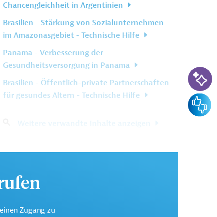
Chancengleichheit in Argentinien
Brasilien - Stärkung von Sozialunternehmen
im Amazonasgebiet - Technische Hilfe
Panama - Verbesserung der
Gesundheitsversorgung in Panama
KI-Su
Brasilien - Öffentlich-private Partnerschaften
für gesundes Altern - Technische Hilfe
Feedba
Weitere verwandte Inhalte anzeigen
urufen
keinen Zugang zu