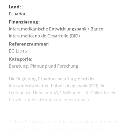
Land
Ecuador
Finanzierung
Interamerikanische Entwicklungsbank / Banco
Interamericano de Desarrollo (BID)
Referenznummer
EC-L1346
Kategorie
Beratung, Planung und Forschung
Die Regierung Ecuadors beantragte bei der
Interamerikanischen Entwicklungsbank (IDB) ein
Darlehen in Höhe von 43,5 Millionen US-Dollar für ein
Projekt zur Förderung von Innovationen.
Ziel des Projekts ist die Förderung von Innovationen in
den wichtigsten Branchen der nördlichen Region