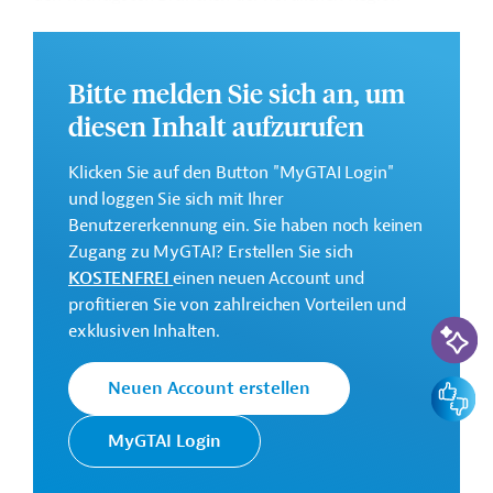
Ecuadors. Dafür soll die Rolle der Nationalen
Polytechnischen Hochsschule (EPN) als koordinieren
Drehscheibe, gestärkt werden. Im Rahmen des Projekts
Bitte melden Sie sich an, um
sollen die Entwicklung und Weiterverbreitung
diesen Inhalt aufzurufen
wissenschaftlicher Erkenntnisse durch die EPN
gesteigert und die Zusammenarbeit zwischen der EPN
Klicken Sie auf den Button "MyGTAI Login"
und den Akteueren der Schwerpunktbranchen
und loggen Sie sich mit Ihrer
intensiviert werden.
Benutzererkennung ein. Sie haben noch keinen
Weitere Informationen zu dem geplanten
Zugang zu MyGTAI? Erstellen Sie sich
Entwicklungsprojekt finden Sie auf der
Webseite der
KOSTENFREI
einen neuen Account und
IDB
.
profitieren Sie von zahlreichen Vorteilen und
KI-Suc
exklusiven Inhalten.
GTAI informiert über die
IDB
: Schwerpunkte, Regularien
und praktische Hinweise zur Geschäftsanbahnung.
Feedbac
Neuen Account erstellen
Gesamtkosten:
43,5 Millionen US-Dollar
MyGTAI Login
Geberbeitrag: