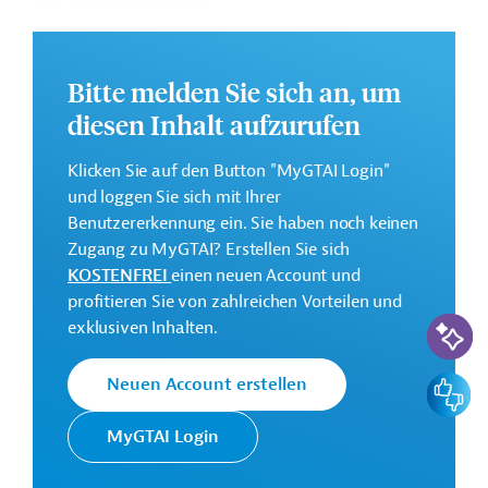
von Milchviehbetrieben.
Weitere Informationen zu dem Entwicklungsprojekt
finden Sie auf der
Webseite der IDB.
Bitte melden Sie sich an, um
GTAI informiert über die
IDB
: Schwerpunkte, Regularien
diesen Inhalt aufzurufen
und praktische Hinweise zur Geschäftsanbahnung.
Klicken Sie auf den Button "MyGTAI Login"
Gesamtkosten:
und loggen Sie sich mit Ihrer
4 Millionen US-Dollar
Benutzererkennung ein. Sie haben noch keinen
Geberbeitrag:
Zugang zu MyGTAI? Erstellen Sie sich
2 Millionen US-Dollar (Darlehen)
KOSTENFREI
einen neuen Account und
profitieren Sie von zahlreichen Vorteilen und
KI-Suc
Kontaktadresse
exklusiven Inhalten.
Feedbac
Neuen Account erstellen
MyGTAI Login
Die IDB ist die wichtigste
multilaterale