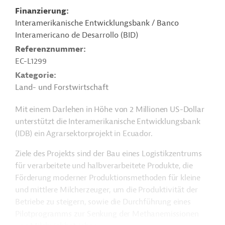
Finanzierung
Interamerikanische Entwicklungsbank / Banco
Interamericano de Desarrollo (BID)
Referenznummer
EC-L1299
Kategorie
Land- und Forstwirtschaft
Mit einem Darlehen in Höhe von 2 Millionen US-Dollar
unterstützt die Interamerikanische Entwicklungsbank
(IDB) ein Agrarsektorprojekt in Ecuador.
Ziele des Projekts sind der Bau eines Logistikzentrums
für verarbeitete und halbverarbeitete Produkte, die
Förderung moderner Produktionsmethoden für kleine
und mittlere Milcherzeuger, um die Produktivität der
Betriebe zu steigern, sowie die Durchführung eines
Pilotprogramms zur Senkung der Methanemissionen