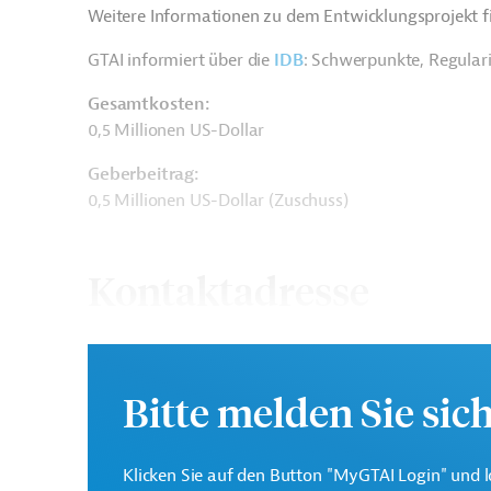
Weitere Informationen zu dem Entwicklungsprojekt f
GTAI informiert über die
IDB
: Schwerpunkte, Regular
Gesamtkosten:
0,5 Millionen US-Dollar
Geberbeitrag:
0,5 Millionen US-Dollar (Zuschuss)
Kontaktadresse
Bitte melden Sie sic
Interamerikanische
Die IDB ist die wichtigs
Entwicklungsbank (IDB)
Entwicklungsprojekte in
Klicken Sie auf den Button "MyGTAI Login" und l