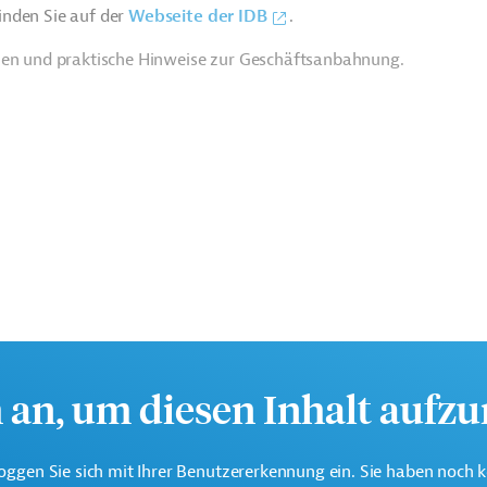
inden Sie auf der
Webseite der IDB
.
ien und praktische Hinweise zur Geschäftsanbahnung.
h an, um diesen Inhalt aufz
te multilaterale Finanzierungsinstitution für
 der Region Lateinamerika und Karibik.
oggen Sie sich mit Ihrer Benutzererkennung ein. Sie haben noch 