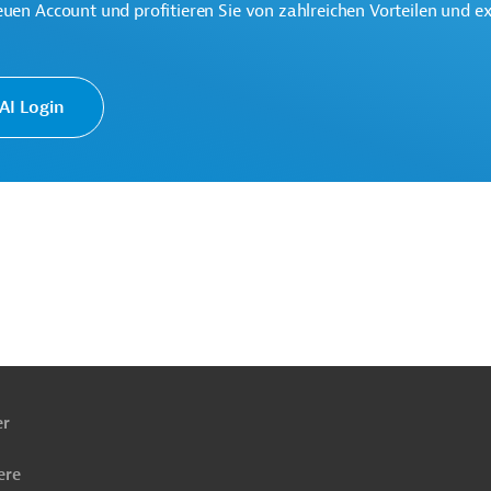
euen Account und profitieren Sie von zahlreichen Vorteilen und e
schonung
Luft-, Klimaschutz
Finanzierung
I Login
ach
ben
er
ere