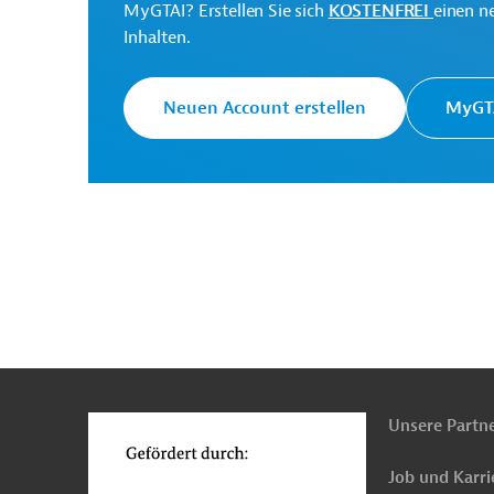
MyGTAI? Erstellen Sie sich
KOSTENFREI
einen n
Inhalten.
Ecuador
Natur- und Artenschutz, Ressourcen
Neuen Account erstellen
MyGTA
Projekte
n
Funktionen
o
Unsere Partn
Job und Karri