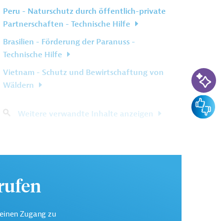
Peru - Naturschutz durch öffentlich-private
Partnerschaften - Technische Hilfe
Brasilien - Förderung der Paranuss -
Technische Hilfe
KI-Su
Vietnam - Schutz und Bewirtschaftung von
Wäldern
Feedba
Weitere verwandte Inhalte anzeigen
urufen
keinen Zugang zu