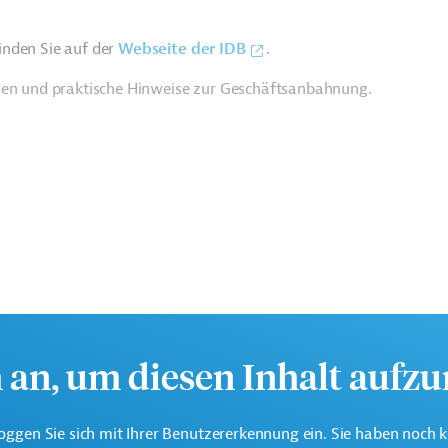
inden Sie auf der
Webseite der IDB
.
ien und praktische Hinweise zur Geschäftsanbahnung.
h an, um diesen Inhalt aufz
oggen Sie sich mit Ihrer Benutzererkennung ein. Sie haben noch 
te multilaterale Finanzierungsinstitution für