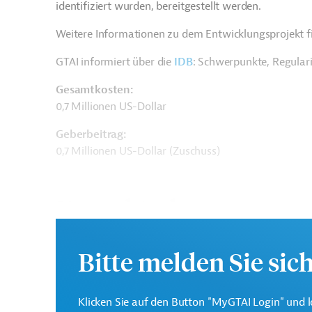
identifiziert wurden, bereitgestellt werden.
Weitere Informationen zu dem Entwicklungsprojekt f
GTAI informiert über die
IDB
: Schwerpunkte, Regular
Gesamtkosten:
0,7 Millionen US-Dollar
Geberbeitrag:
0,7 Millionen US-Dollar (Zuschuss)
Kontaktadresse
Bitte melden Sie sic
Interamerikanische
Klicken Sie auf den Button "MyGTAI Login" und l
Die IDB ist die wichtigs
Entwicklungsbank (IDB)