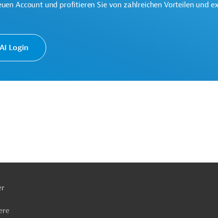
Öffentliche Verwaltung und Regierung
euen Account und profitieren Sie von zahlreichen Vorteilen und e
ng
Projekte
I Login
ach
ben
er
ere