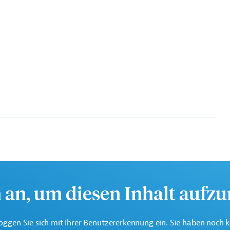
te multilaterale Finanzierungsinstitution für
 der Region Lateinamerika und Karibik.
h an, um diesen Inhalt aufz
oggen Sie sich mit Ihrer Benutzererkennung ein. Sie haben noch 