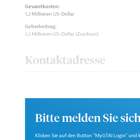
Gesamtkosten:
1,2 Millionen US-Dollar
Geberbeitrag:
1,2 Millionen US-Dollar (Zuschuss)
Kontaktadresse
Interamerikanische
Die IDB ist die wichtigs
Entwicklungsbank (IDB)
Entwicklungsprojekte in
Bitte melden Sie sic
Klicken Sie auf den Button "MyGTAI Login" und l