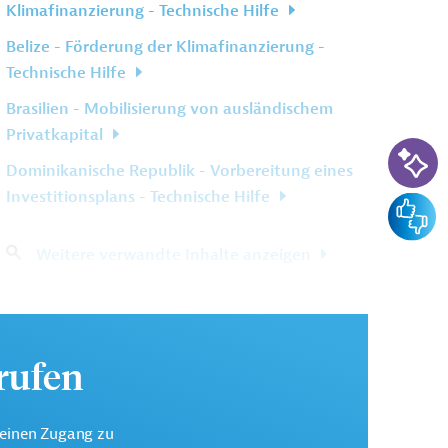
Klimafinanzierung - Technische Hilfe
Belize - Förderung der Klimafinanzierung -
Technische Hilfe
Brasilien - Mobilisierung von ausländischem
Privatkapital
KI-Su
Dominikanische Republik - Vorbereitung eines
Investitionsplans - Technische Hilfe
Feedba
Weitere verwandte Inhalte anzeigen
urufen
keinen Zugang zu