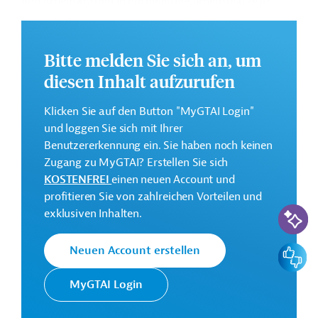
von Arbeitskräften in hochwertige Arbeitsplätze in
Ecuador, wobei der Schwerpunkt auf schwer
einzugliedernden Gruppen liegt.
Bitte melden Sie sich an, um
Weitere Informationen zu dem Entwicklungsprojekt
diesen Inhalt aufzurufen
finden Sie auf der
Webseite der IDB
und im
Originaldokument, das zum Download bereitsteht.
Klicken Sie auf den Button "MyGTAI Login"
Gesamtkosten:
und loggen Sie sich mit Ihrer
25 Millionen US-Dollar
Benutzererkennung ein. Sie haben noch keinen
Zugang zu MyGTAI? Erstellen Sie sich
Geberbeitrag:
KOSTENFREI
einen neuen Account und
25 Millionen US-Dollar (Darlehen)
profitieren Sie von zahlreichen Vorteilen und
KI-Suc
exklusiven Inhalten.
Kontaktadresse
Feedbac
Neuen Account erstellen
MyGTAI Login
Die IDB ist die wichtigste
multilaterale
Interamerikanische