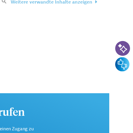
Weitere verwandte Inhalte anzeigen
KI-Su
Feedba
urufen
keinen Zugang zu