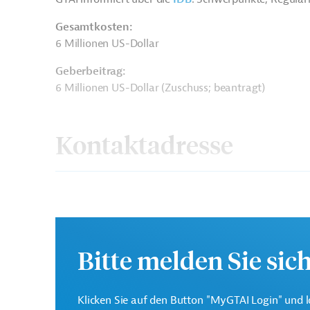
Gesamtkosten:
6 Millionen US-Dollar
Geberbeitrag:
6 Millionen US-Dollar (Zuschuss; beantragt)
Kontaktadresse
Interamerikanische
Die IDB ist die wichtigs
Entwicklungsbank (IDB)
Bitte melden Sie sic
Entwicklungsprojekte in
Klicken Sie auf den Button "MyGTAI Login" und l