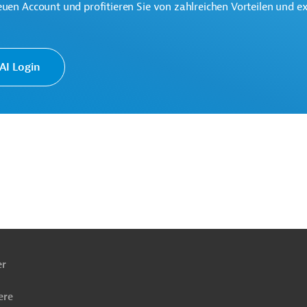
euen Account und profitieren Sie von zahlreichen Vorteilen und e
asser-, Hochwasserschutz
Boden-, Erosionsschutz
I Login
ach
ben
er
ere