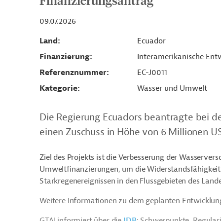
Finanzierungsantrag
09.07.2026
Land
Ecuador
Finanzierung
Interamerikanische Entw
Referenznummer
EC-J0011
Kategorie
Wasser und Umwelt
Die Regierung Ecuadors beantragte bei d
einen Zuschuss in Höhe von 6 Millionen US
Ziel des Projekts ist die Verbesserung der Wasserver
Umweltfinanzierungen, um die Widerstandsfähigkei
Starkregenereignissen in den Flussgebieten des Lande
Weitere Informationen zu dem geplanten Entwicklung
GTAI informiert über die
IDB
: Schwerpunkte, Regular