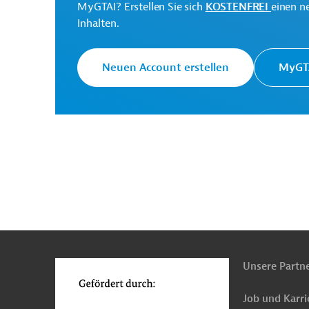
MyGTAI? Erstellen Sie sich
KOSTENFREI
einen n
Ecuador
Wasserversorgung, Bewässerung
W
Inhalten.
Finanzierung
Klimawandel lokal
Projekte
Neuen Account erstellen
MyGTA
n
Funktionen
o
Unsere Partn
Job und Karri